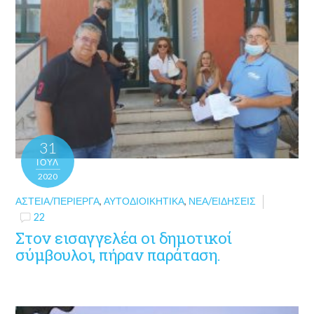
31
ΙΟΎΛ
2020
ΑΣΤΕΊΑ/ΠΕΡΊΕΡΓΑ
,
ΑΥΤΟΔΙΟΙΚΗΤΙΚΆ
,
ΝΈΑ/ΕΙΔΉΣΕΙΣ
22
Στον εισαγγελέα οι δημοτικοί
σύμβουλοι, πήραν παράταση.