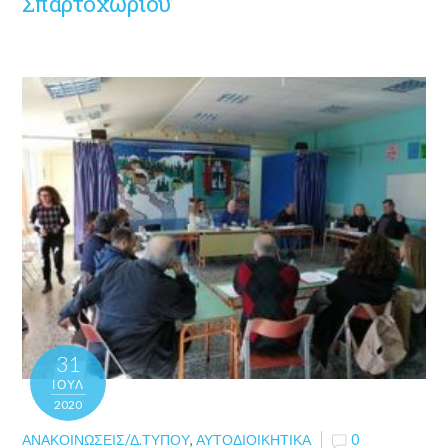
Σπαρτοχωρίου
31
ΙΟΎΛ
2020
ΑΝΑΚΟΙΝΏΣΕΙΣ/Δ.ΤΎΠΟΥ
,
ΑΥΤΟΔΙΟΙΚΗΤΙΚΆ
0