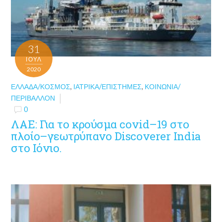
31
ΙΟΎΛ
2020
ΕΛΛΆΔΑ/ΚΌΣΜΟΣ
,
ΙΑΤΡΙΚΆ/ΕΠΙΣΤΉΜΕΣ
,
ΚΟΙΝΩΝΊΑ/
ΠΕΡΙΒΆΛΛΟΝ
0
ΛΑΕ: Για το κρούσμα covid–19 στο
πλοίο–γεωτρύπανο Discoverer India
στο Ιόνιο.