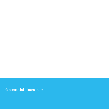
©
Meganisi Times
2026