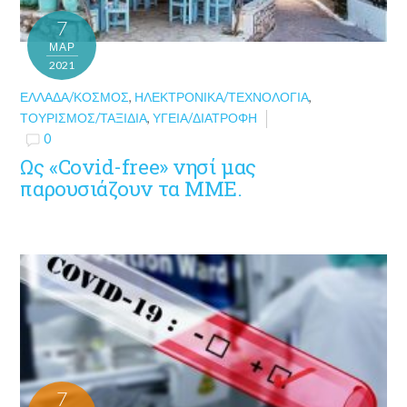
7
ΜΑΡ
2021
ΕΛΛΆΔΑ/ΚΌΣΜΟΣ
,
ΗΛΕΚΤΡΟΝΙΚΆ/ΤΕΧΝΟΛΟΓΊΑ
,
ΤΟΥΡΙΣΜΌΣ/ΤΑΞΊΔΙΑ
,
ΥΓΕΊΑ/ΔΙΑΤΡΟΦΉ
0
Ως «Covid-free» νησί μας
παρουσιάζουν τα ΜΜΕ.
7