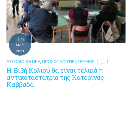
16
ΜΑΡ
2021
ΑΥΤΟΔΙΟΙΚΗΤΙΚΆ
,
ΠΡΌΣΩΠΑ/ΣΥΝΕΝΤΕΎΞΕΙΣ
1
Η Βιβή Κολιού θα είναι τελικά η
αντικαταστάτρια της Κατερίνας
Καββαδά