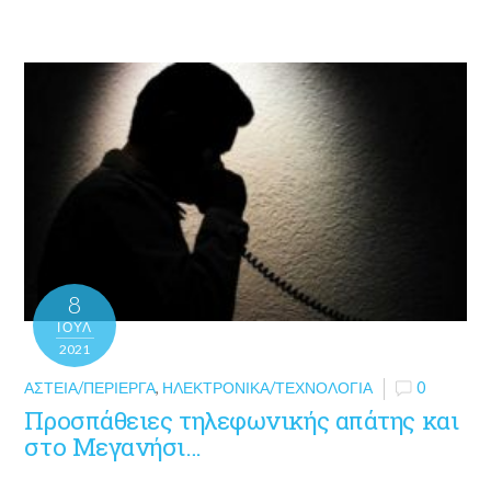
8
ΙΟΎΛ
2021
ΑΣΤΕΊΑ/ΠΕΡΊΕΡΓΑ
,
ΗΛΕΚΤΡΟΝΙΚΆ/ΤΕΧΝΟΛΟΓΊΑ
0
Προσπάθειες τηλεφωνικής απάτης και
στο Μεγανήσι…