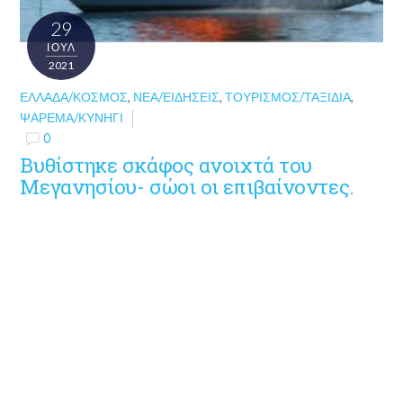
29
ΙΟΎΛ
2021
ΕΛΛΆΔΑ/ΚΌΣΜΟΣ
,
ΝΈΑ/ΕΙΔΉΣΕΙΣ
,
ΤΟΥΡΙΣΜΌΣ/ΤΑΞΊΔΙΑ
,
ΨΆΡΕΜΑ/ΚΥΝΉΓΙ
0
Βυθίστηκε σκάφος ανοιχτά του
Μεγανησίου- σώοι οι επιβαίνοντες.