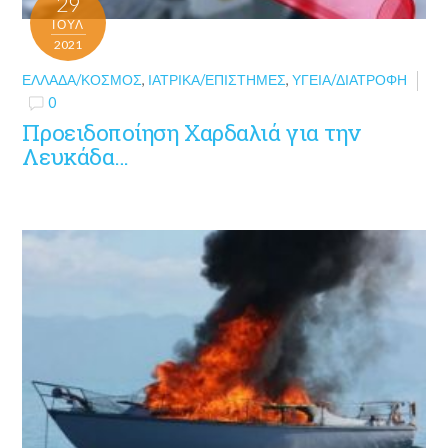
29
ΙΟΎΛ
2021
ΕΛΛΆΔΑ/ΚΌΣΜΟΣ
,
ΙΑΤΡΙΚΆ/ΕΠΙΣΤΉΜΕΣ
,
ΥΓΕΊΑ/ΔΙΑΤΡΟΦΉ
0
Προειδοποίηση Χαρδαλιά για την
Λευκάδα…