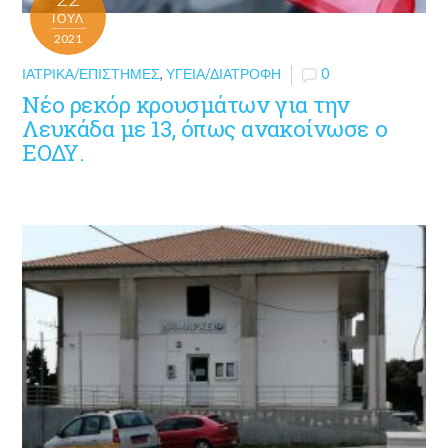
ΙΟΎΛ
2021
ΙΑΤΡΙΚΆ/ΕΠΙΣΤΉΜΕΣ
,
ΥΓΕΊΑ/ΔΙΑΤΡΟΦΉ
0
Νέο ρεκόρ κρουσμάτων για την
Λευκάδα με 13, όπως ανακοίνωσε ο
ΕΟΔΥ.