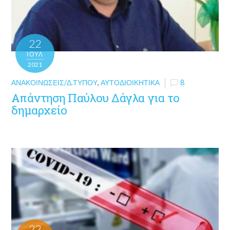
22
ΙΟΎΛ
2021
ΑΝΑΚΟΙΝΏΣΕΙΣ/Δ.ΤΎΠΟΥ
,
ΑΥΤΟΔΙΟΙΚΗΤΙΚΆ
8
Απάντηση Παύλου Δάγλα για το
δημαρχείο
22