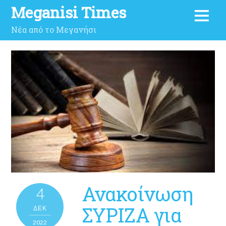
Meganisi Times
Νέα από το Μεγανήσι
Ανακοίνωση
4
ΣΥΡΙΖΑ για
ΔΕΚ
2022