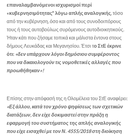
επαναλαμβανόμενοι ισχυρισμοί περί
«κυβερνησιμότητας” λόγω απλής αναλογικής
, τόσο
από την κυβέρνηση, όσο και από τους συνοδοιπόρους
τους ή τους αυτοβούλως συρόμενους αυτοδιοικητικούς.
Ήταν κάτι που ζήσαμε τοπικά και μάλιστα έντονα στους
δήμους Λευκάδας και Μεγανησίου. Έτσι τ
ο ΣτΕ έκρινε
ότι:
«δεν υπάρχουν λόγοι δημόσιου συμφέροντος
που να δικαιολογούν τις νομοθετικές αλλαγές που
προωθήθηκαν»!
Επίσης στην απόφασή της η Ολομέλεια του ΣτΕ αναφέρει:
«Εξ άλλου, κατά τον χρόνο ψηφίσεως των σχετικών
διατάξεων, δεν είχε δοκιμαστεί στην πράξη η
εφαρμογή του συστήματος της απλής αναλογικής
που είχε εισαχθεί με τον Ν. 4555/2018 στη διοίκηση