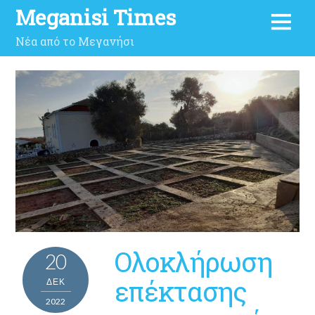
Meganisi Times
Νέα από το Μεγανήσι
Ολοκλήρωση
20
επέκτασης
ΔΕΚ
2022