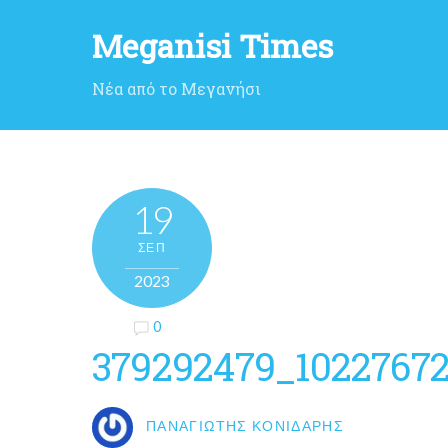
Meganisi Times
Νέα από το Μεγανήσι
19
ΣΕΠ
2023
0
379292479_1022767
ΠΑΝΑΓΙΏΤΗΣ ΚΟΝΙΔΆΡΗΣ