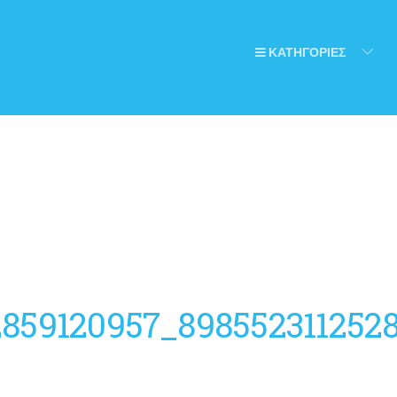
ΚΑΤΗΓΟΡΙΕΣ
2859120957_898552311252