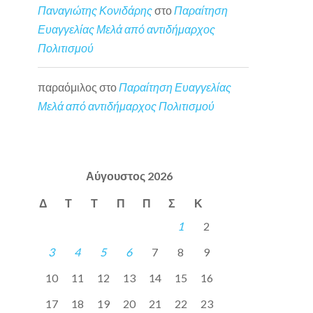
Παναγιώτης Κονιδάρης
στο
Παραίτηση
Ευαγγελίας Μελά από αντιδήμαρχος
Πολιτισμού
παραόμιλος
στο
Παραίτηση Ευαγγελίας
Μελά από αντιδήμαρχος Πολιτισμού
Αύγουστος 2026
Δ
Τ
Τ
Π
Π
Σ
Κ
1
2
3
4
5
6
7
8
9
10
11
12
13
14
15
16
17
18
19
20
21
22
23