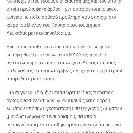
Με στοιχεία που έχουμε στη διάθεσή μας και που από τα
οποία προέκυψε το άρθρο – ρεπορτάζ σε τοπικό μέσο,
φαίνεται το πολύ σοβαρό πρόβλημα που υπάρχει στο
χώρο του Βιολογικού Καθαρισμού
του Δήμου
Λευκάδας με τα ανακυκλώσιμα.
Εκεί όπου αποθηκεύονται προσωρινά και μέχρι να
μεταφερθούν με κοντέινερ στο ΚΔΑΥ Αγρινίου, τα
ανακυκλώσιμα υλικά που συλλέγει ο Δήμος από τους
μπλε κάδους. Σε αυτόν ακριβώς τον χώρο επικρατεί μιαν
απαράδεκτη κατάσταση.
Πιο συγκεκριμένα, έχει συσσωρευτεί ένας τεράστιος
όγκος ανακυκλώσιμων υλικών καθώς και διαρροή
λυμάτων από την Εγκατάσταση Επεξεργασίας Λυμάτων
(μονάδα Βιολογικού Καθαρισμού), τα οποία
αναμιγνύονται με τα αποθηκευμένα ανακυκλώσιμα, ενώ
μέρος τους φέρεται να καταλήγει απευθείας στη θάλασσα.