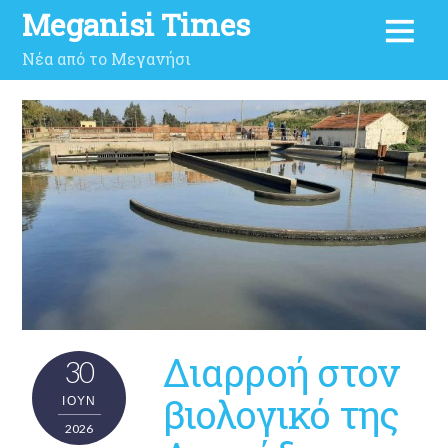
Meganisi Times
Νέα από το Μεγανήσι
Διαρροή στον
30
βιολογικό της
ΙΟΎΝ
2026