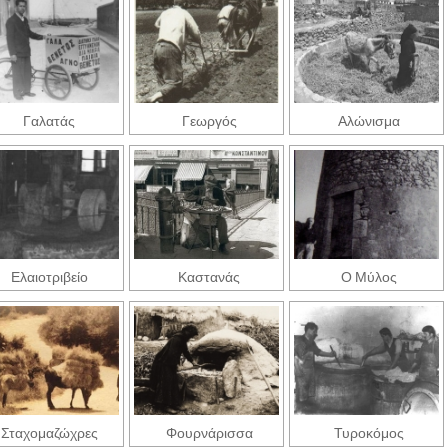
Γαλατάς
Γεωργός
Αλώνισμα
Ελαιοτριβείο
Καστανάς
Ο Μύλος
Σταχομαζώχρες
Φουρνάρισσα
Τυροκόμος