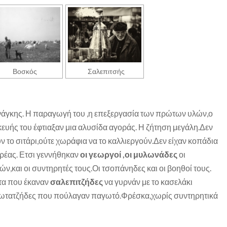
Βοσκός
Σαλεπιτσής
άγκης. Η παραγωγή του ,η επεξεργασία των πρώτων υλών,ο
ευής του έφτιαξαν μια αλυσίδα αγοράς. Η ζήτηση μεγάλη.Δεν
ν το σιτάρι,ούτε χωράφια να το καλλιεργούν.Δεν είχαν κοπάδια
κρέας. Ετσι γεννήθηκαν
οι γεωργοί ,οι μυλωνάδες
οι
ν,και οι συντηρητές τους.Οι τσοπάνηδες και οι βοηθοί τους.
ατα που έκαναν
σαλεπιτζήδες
να γυρνάν με το κασελάκι
γωτατζήδες που πούλαγαν παγωτό.Φρέσκα,χωρίς συντηρητικά