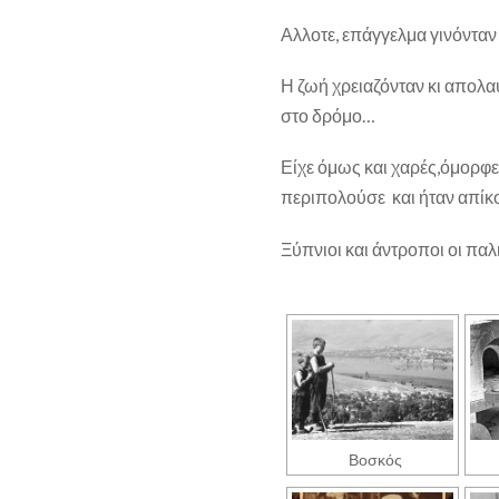
Αλλοτε, επάγγελμα γινόνταν
Η ζωή χρειαζόνταν κι απολαύ
στο δρόμο…
Είχε όμως και χαρές,όμορφε
περιπολούσε και ήταν απίκο
Ξύπνιοι και άντροποι οι παλι
Βοσκός