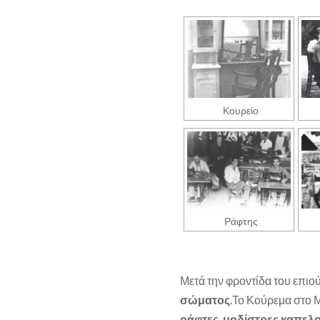
Κουρείο
Ράφτης
Μετά την φροντίδα του επιο
σώματος
.Το Κούρεμα στο 
ράφτες μοδίστρες καπελο