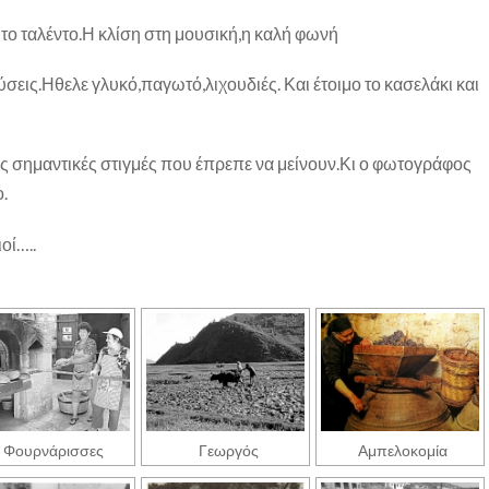
 το ταλέντο.Η κλίση στη μουσική,η καλή φωνή
σεις.Ηθελε γλυκό,παγωτό,λιχουδιές. Και έτοιμο το κασελάκι και
ς σημαντικές στιγμές που έπρεπε να μείνουν.Κι ο φωτογράφος
.
οί…..
Φουρνάρισσες
Γεωργός
Αμπελοκομία