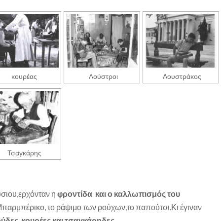
κουρέας
Λούστροι
Λουστράκος
Τσαγκάρης
ύσιου,ερχόνταν η
φροντίδα και ο καλλωπισμός του
Μπαρμπέρικο, το ράψιμο των ρούχων,το παπούτσι.Κι έγιναν
ύδες κουρέες και τσαγκάρηδες.