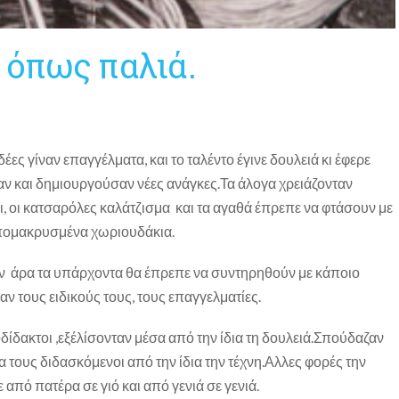
 όπως παλιά.
δέες γίναν επαγγέλματα, και το ταλέντο έγινε δουλειά κι έφερε
ν και δημιουργούσαν νέες ανάγκες.Τα άλογα χρειάζονταν
, οι κατσαρόλες καλάτζισμα και τα αγαθά έπρεπε να φτάσουν με
απομακρυσμένα χωριουδάκια.
 άρα τα υπάρχοντα θα έπρεπε να συντηρηθούν με κάποιο
ν τους ειδικούς τους, τους επαγγελματίες.
δίδακτοι ,εξέλίσονταν μέσα από την ίδια τη δουλειά.Σπούδαζαν
ια τους διδασκόμενοι από την ίδια την τέχνη.Αλλες φορές την
από πατέρα σε γιό και από γενιά σε γενιά.