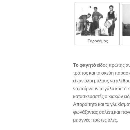
Τυροκόμος
Το φαγητό
είδος πρώτης αν
τρόπος και τα σκεύη παρασκ
είχαν όλοι μύλους να αλέθου
να παίρνουν το γάλα και το 
κατασκευαστές οικιακών ειδώ
Απαραίτητα και τα γλυκίσμ
φωνάζοντας σαλέπι,και πα
με αγνές πρώτες ύλες.