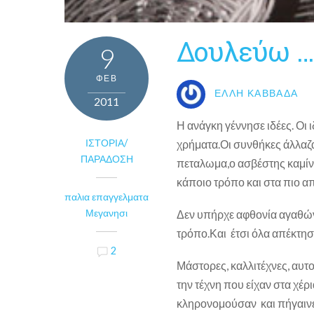
Δουλεύω …
9
ΦΕΒ
ΈΛΛΗ ΚΑΒΒΑΔΆ
2011
Η ανάγκη γέννησε ιδέες. Οι ι
ΙΣΤΟΡΊΑ/
χρήματα.Οι συνθήκες άλλαζα
ΠΑΡΆΔΟΣΗ
πεταλωμα,ο ασβέστης καμίνι
κάποιο τρόπο και στα πιο 
παλια επαγγελματα
Μεγανησι
Δεν υπήρχε αφθονία αγαθών
τρόπο.Και έτσι όλα απέκτησα
2
Μάστορες, καλλιτέχνες, αυτο
την τέχνη που είχαν στα χέρ
κληρονομούσαν και πήγαινε 