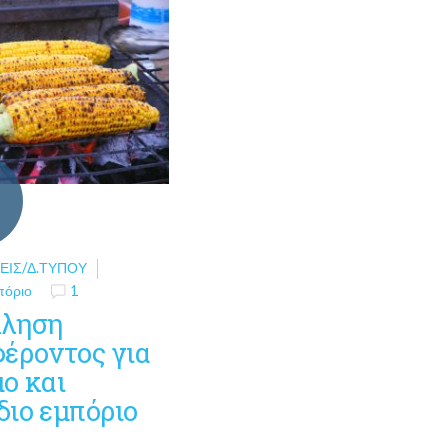
ΕΙΣ/Δ.ΤΎΠΟΥ
πόριο
1
ληση
φέροντος για
ο και
διο εμπόριο