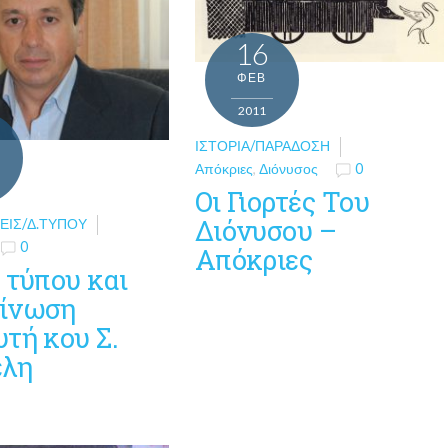
16
ΦΕΒ
2011
ΙΣΤΟΡΊΑ/ΠΑΡΆΔΟΣΗ
Απόκριες
,
Διόνυσος
0
Οι Γιορτές Του
Διόνυσου –
ΕΙΣ/Δ.ΤΎΠΟΥ
0
Απόκριες
 τύπου και
ίνωση
τή κου Σ.
έλη