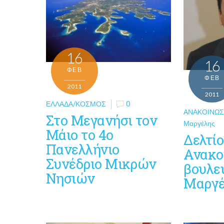
16
16
ΦΕΒ
ΦΕΒ
2011
2011
ΕΛΛΆΔΑ/ΚΌΣΜΟΣ
0
ΑΝΑΚΟΙΝΏΣ
Στο Μεγανήσι τον
Μαργέλης
Μάιο το 4ο
Δελτίο
Πανελλήνιο
Ανακο
Συνέδριο Μικρών
βουλευ
Νησιών
Μαργ