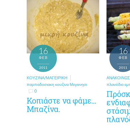
16
16
ΦΕΒ
ΦΕΒ
2011
2011
ΚΟΥΖΊΝΑ/ΜΑΓΕΙΡΙΚΉ
ΑΝΑΚΟΙΝΏΣ
παρπαδοσιακη κουζινα Μεγανησι
πλανόδιο εμ
0
Πρόσκ
Κοπιάστε να φάμε…
ενδια
Μπαζίνα.
στάσιμ
πλανό