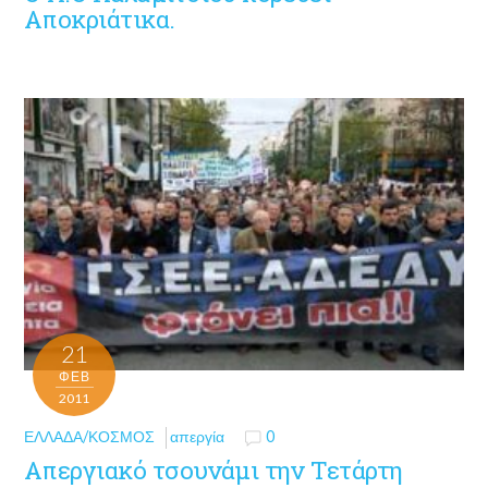
Αποκριάτικα.
21
ΦΕΒ
2011
ΕΛΛΆΔΑ/ΚΌΣΜΟΣ
απεργία
0
Απεργιακό τσουνάμι την Τετάρτη