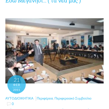
Εδώ Μεγανήσι… ( τα νέα μας )
21
ΦΕΒ
2011
ΑΥΤΟΔΙΟΙΚΗΤΙΚΆ
Περιφέρεια
,
Περιφερειακό Συμβούλιο
0