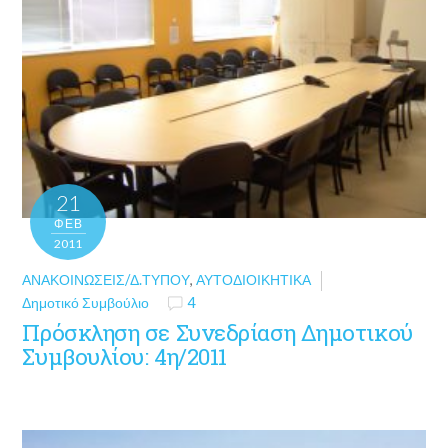
21
ΦΕΒ
2011
ΑΝΑΚΟΙΝΏΣΕΙΣ/Δ.ΤΎΠΟΥ
,
ΑΥΤΟΔΙΟΙΚΗΤΙΚΆ
Δημοτικό Συμβούλιο
4
Πρόσκληση σε Συνεδρίαση Δημοτικού
Συμβουλίου: 4η/2011