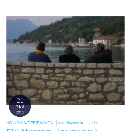
21
ΦΕΒ
2011
ΚΟΙΝΩΝΊΑ/ΠΕΡΙΒΆΛΛΟΝ
Νεα Μεγανησι
0