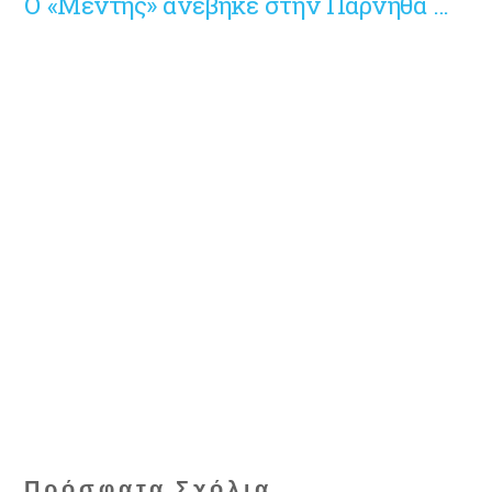
Ο «Μέντης» ανέβηκε στην Πάρνηθα …
Πρόσφατα Σχόλια