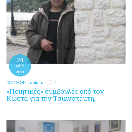
24
ΦΕΒ
2011
ΧΙΟΎΜΟΡ
ποίηση
1
«Ποιητικές» συμβουλές από τον
Κώστα για την Τσικνοπέμτη.