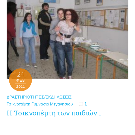
24
ΦΕΒ
2011
ΔΡΑΣΤΗΡΙΌΤΗΤΕΣ/ΕΚΔΗΛΏΣΕΙΣ
Τσικνοπέμτη Γυμνασιο Μεγανησιου
1
Η Τσικνοπέμτη των παιδιών…