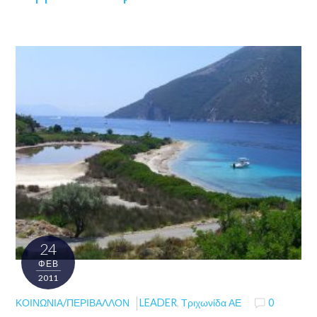
24
ΦΕΒ
2011
ΚΟΙΝΩΝΊΑ/ΠΕΡΙΒΆΛΛΟΝ
LEADER
,
Τριχωνίδα ΑΕ
0