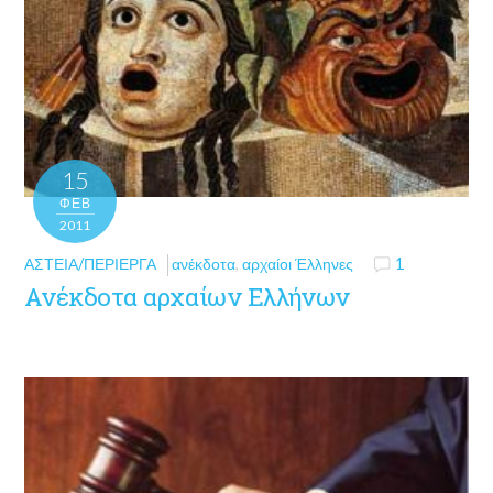
15
ΦΕΒ
2011
ΑΣΤΕΊΑ/ΠΕΡΊΕΡΓΑ
ανέκδοτα
,
αρχαίοι Έλληνες
1
Ανέκδοτα αρχαίων Ελλήνων