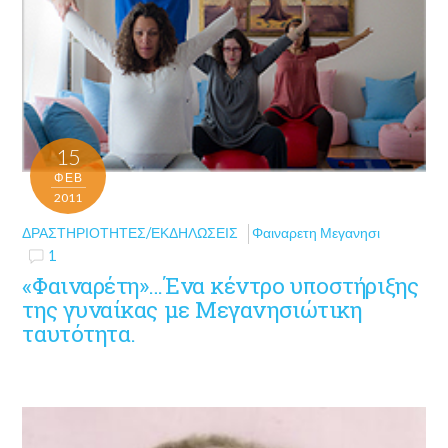
15
ΦΕΒ
2011
ΔΡΑΣΤΗΡΙΌΤΗΤΕΣ/ΕΚΔΗΛΏΣΕΙΣ
Φαιναρετη Μεγανησι
1
«Φαιναρέτη»…Ένα κέντρο υποστήριξης
της γυναίκας με Μεγανησιώτικη
ταυτότητα.