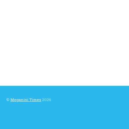
©
Meganisi Times
2026