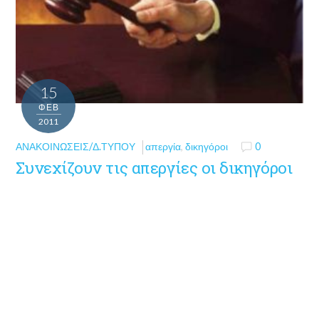
15
ΦΕΒ
2011
ΑΝΑΚΟΙΝΏΣΕΙΣ/Δ.ΤΎΠΟΥ
απεργία
,
δικηγόροι
0
Συνεχίζουν τις απεργίες οι δικηγόροι