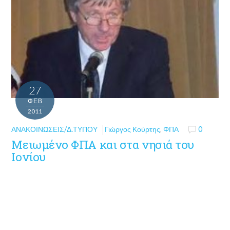
27
ΦΕΒ
2011
ΑΝΑΚΟΙΝΏΣΕΙΣ/Δ.ΤΎΠΟΥ
Γιώργος Κούρτης
,
ΦΠΑ
0
Μειωμένο ΦΠΑ και στα νησιά του
Ιονίου