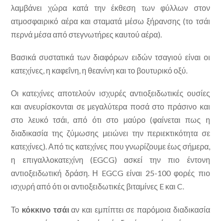
λαμβάνει χώρα κατά την έκθεση των φύλλων στον
ατμοσφαιρικό αέρα και σταματά μέσω ξήρανσης (το τσάι
περνά μέσα από στεγνωτήρες καυτού αέρα).
Βασικά συστατικά των διαφόρων ειδών τσαγιού είναι οι
κατεχίνες, η καφεΐνη, η θεανίνη και το βουτυρικό οξύ.
Οι κατεχίνες αποτελούν ισχυρές αντιοξειδωτικές ουσίες
και ανευρίσκονται σε μεγαλύτερα ποσά στο πράσινο και
στο λευκό τσάι, από ότι στο μαύρο (φαίνεται πως η
διαδικασία της ζύμωσης μειώνει την περιεκτικότητα σε
κατεχίνες). Από τις κατεχίνες που γνωρίζουμε έως σήμερα,
η επιγαλλοκατεχίνη (EGCG) ασκεί την πιο έντονη
αντιοξειδωτική δράση. Η EGCG είναι 25-100 φορές πιο
ισχυρή από ότι οι αντιοξειδωτικές βιταμίνες E και C.
Το
κόκκινο τσάι
αν και εμπίπτει σε παρόμοια διαδικασία