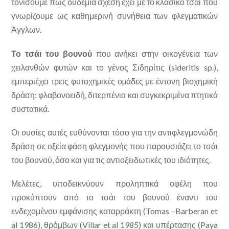
τονίσουμε πως ουδεμία σχέση έχει με το κλασικό τσάι που
γνωρίζουμε ως καθημερινή συνήθεια των φλεγματικών
Άγγλων.
Το τσάι του βουνού
που ανήκει στην οικογένεια των
χειλανθών φυτών και το γένος Σιδηρίτις (sideritis sp.),
εμπεριέχει τρεις φυτοχηµικές οµάδες με έντονη βιοχημική
δράση: φλαβονοειδή, διτερπένια και συγκεκριμένα πτητικά
συστατικά.
Οι ουσίες αυτές ευθύνονται τόσο για την αντιφλεγμονώδη
δράση σε οξεία φάση φλεγμονής που παρουσιάζει το τσάι
του βουνού, όσο και για τις αντιοξειδωτικές του ιδιότητες.
Μελέτες, υποδεικνύουν προληπτικά οφέλη που
προκύπτουν από το τσάι του βουνού έναντι του
ενδεχομένου εμφάνισης καταρράκτη (Tomas –Barberan et
al 1986), θρόμβων (Villar et al 1985) και υπέρτασης (Paya