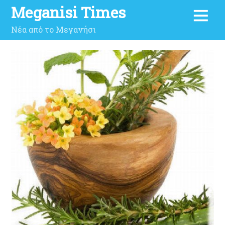
Meganisi Times
Νέα από το Μεγανήσι