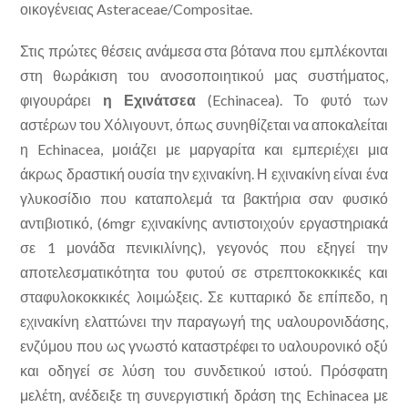
οικογένειας Asteraceae/Compositae.
Στις πρώτες θέσεις ανάμεσα στα βότανα που εμπλέκονται
στη θωράκιση του ανοσοποιητικού μας συστήματος,
φιγουράρει
η Εχινάτσεα
(Echinacea). Το φυτό των
αστέρων του Χόλιγουντ, όπως συνηθίζεται να αποκαλείται
η Echinacea, μοιάζει με μαργαρίτα και εμπεριέχει μια
άκρως δραστική ουσία την εχινακίνη. Η εχινακίνη είναι ένα
γλυκοσίδιο που καταπολεμά τα βακτήρια σαν φυσικό
αντιβιοτικό, (6mgr εχινακίνης αντιστοιχούν εργαστηριακά
σε 1 μονάδα πενικιλίνης), γεγονός που εξηγεί την
αποτελεσματικότητα του φυτού σε στρεπτοκοκκικές και
σταφυλοκοκκικές λοιμώξεις. Σε κυτταρικό δε επίπεδο, η
εχινακίνη ελαττώνει την παραγωγή της υαλουρονιδάσης,
ενζύμου που ως γνωστό καταστρέφει το υαλουρονικό οξύ
και οδηγεί σε λύση του συνδετικού ιστού. Πρόσφατη
μελέτη, ανέδειξε τη συνεργιστική δράση της Echinacea με