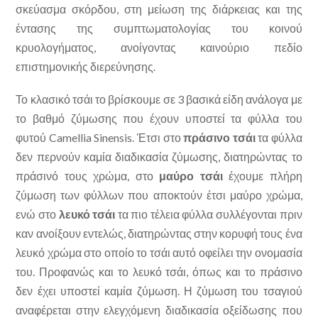
σκεύασμα σκόρδου, στη μείωση της διάρκειας και της
έντασης της συμπτωματολογίας του κοινού
κρυολογήματος, ανοίγοντας καινούριο πεδίο
επιστημονικής διερεύνησης.
Το κλασικό τσάι το βρίσκουμε σε 3 βασικά είδη ανάλογα με
το βαθμό ζύμωσης που έχουν υποστεί τα φύλλα του
φυτού Camellia Sinensis. Έτσι στο
πράσινο τσάι
τα φύλλα
δεν περνούν καμία διαδικασία ζύμωσης, διατηρώντας το
πράσινό τους χρώμα, στο
μαύρο τσάι
έχουμε πλήρη
ζύμωση των φύλλων που αποκτούν έτσι μαύρο χρώμα,
ενώ στο
λευκό τσάι
τα πιο τέλεια φύλλα συλλέγονται πριν
καν ανοίξουν εντελώς, διατηρώντας στην κορυφή τους ένα
λευκό χρώμα στο οποίο το τσάι αυτό οφείλει την ονομασία
του. Προφανώς και το λευκό τσάι, όπως και το πράσινο
δεν έχει υποστεί καμία ζύμωση. Η ζύμωση του τσαγιού
αναφέρεται στην ελεγχόμενη διαδικασία οξείδωσης που