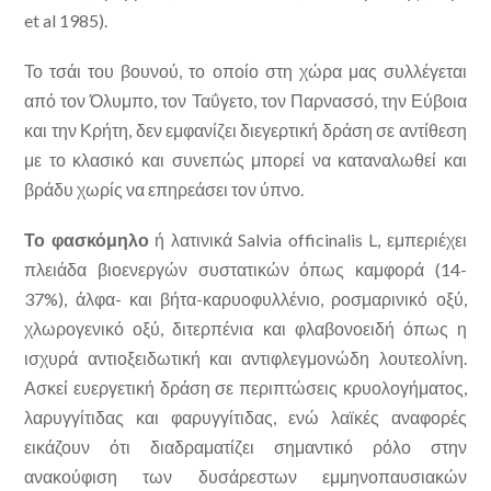
et al 1985).
Το τσάι του βουνού, το οποίο στη χώρα μας συλλέγεται
από τον Όλυμπο, τον Ταΰγετο, τον Παρνασσό, την Εύβοια
και την Κρήτη, δεν εμφανίζει διεγερτική δράση σε αντίθεση
με το κλασικό και συνεπώς μπορεί να καταναλωθεί και
βράδυ χωρίς να επηρεάσει τον ύπνο.
Το φασκόμηλο
ή λατινικά Salvia officinalis L, εμπεριέχει
πλειάδα βιοενεργών συστατικών όπως καμφορά (14-
37%), άλφα- και βήτα-καρυοφυλλένιο, ροσμαρινικό οξύ,
χλωρογενικό οξύ, διτερπένια και φλαβονοειδή όπως η
ισχυρά αντιοξειδωτική και αντιφλεγμονώδη λουτεολίνη.
Ασκεί ευεργετική δράση σε περιπτώσεις κρυολογήματος,
λαρυγγίτιδας και φαρυγγίτιδας, ενώ λαϊκές αναφορές
εικάζουν ότι διαδραματίζει σημαντικό ρόλο στην
ανακούφιση των δυσάρεστων εμμηνοπαυσιακών