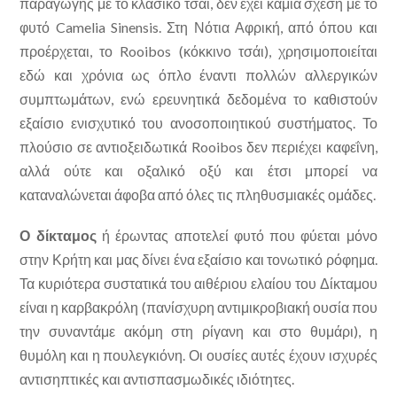
παραγωγής με το κλασικό τσάι, δεν έχει καμία σχέση με το
φυτό Camelia Sinensis. Στη Νότια Αφρική, από όπου και
προέρχεται, το Rooibos (κόκκινο τσάι), χρησιμοποιείται
εδώ και χρόνια ως όπλο έναντι πολλών αλλεργικών
συμπτωμάτων, ενώ ερευνητικά δεδομένα το καθιστούν
εξαίσιο ενισχυτικό του ανοσοποιητικού συστήματος. Το
πλούσιο σε αντιοξειδωτικά Rooibos δεν περιέχει καφεΐνη,
αλλά ούτε και οξαλικό οξύ και έτσι μπορεί να
καταναλώνεται άφοβα από όλες τις πληθυσμιακές ομάδες.
Ο δίκταμος
ή έρωντας αποτελεί φυτό που φύεται μόνο
στην Κρήτη και μας δίνει ένα εξαίσιο και τονωτικό ρόφημα.
Τα κυριότερα συστατικά του αιθέριου ελαίου του Δίκταμου
είναι η καρβακρόλη (πανίσχυρη αντιμικροβιακή ουσία που
την συναντάμε ακόμη στη ρίγανη και στο θυμάρι), η
θυμόλη και η πουλεγκιόνη. Οι ουσίες αυτές έχουν ισχυρές
αντισηπτικές και αντισπασμωδικές ιδιότητες.