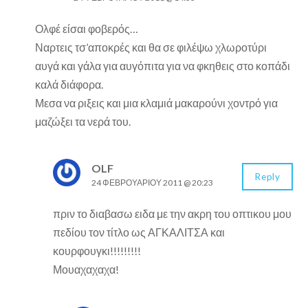
Ολφέ είσαι φοβερός…
Ναρτεις τσ’αποκρές και θα σε φιλέψω χλωροτύρι
αυγά και γάλα για αυγόπιτα για να φκηθεις στο κοπάδι
καλά διάφορα.
Μεσα να ριξεις και μια κλαμιά μακαρούνι χοντρό για
μαζώξει τα νερά του.
OLF
Reply
24 ΦΕΒΡΟΥΑΡΊΟΥ 2011 @ 20:23
πριν το διαβασω ειδα με την ακρη του οπτικου μου
πεδίου τον τίτλο ως ΑΓΚΑΛΙΤΣΑ και
κουρφουγκι!!!!!!!!!
Μουαχαχαχα!