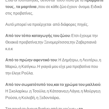
τους ,
τα μαρτίνια ,
που σε κάθε ζώο έχουν όνομα. Ειδικά
στις προβατίνες.
Αυτό μπορεί να προέρχεται από διάφορες πηγές.
Από τον τόπο καταγωγής του ζώου:
Ετσι έχουμε την
Θειακιά προβατίνα,την Ξενομερίτισσα,την Ζαβερτιανιά
κ.ο.κ
Από το πρώην αφεντικό του
: Η Δημήτρω, η Λευτέρω, η
Μαριώ, η Κατίγκω. Η γιαγιά μου είχε μια προβατίνα που
την έλεγε Ρούλα.
Από τον σωματότυπό του,και το χρώμα του μαλλιού
:
Η Σκολαρίκω ,η Τσούλα, η Κάτσαινα,η Λάγια, η Μούργα,η
Ρούσα, η Κολοβή, η Ξεδοντιάρα..
Στα αρνιά το όνομα βγαίνει από το χρώμα
: »το