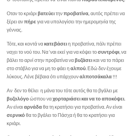
Οταν το κριάρι
βατεύει
την
προβατίνα,
αυτός πρέπει να
ξέρει αν
πήρε
για να υπολογίσει την ημερομηνία της
γέννας.
Τότε, και κοντά να
κατεβάσει
η προβατίνα, πάλι πρέπει
ναχει το νού του. Να ‘ναι εκεί για να κόψει το
συντρόφι
, να
βάλει το αρνί στην προβατίνα να
βυζάσει
και να το πάρει
στο στάβλο για να μη το φάει η
αλπού
. Εδώ δεν έχουμε
λύκους. Λένε βέβαια ότι υπάρχουν
αλποτσάκαλα
!!!
Αν δεν το θέλει η μάνα του τότε αυτός θα το βγάλει με
βυζολόγο
ώσπου να
χορταριάσει και να το αποκόψει.
Αν είναι
αρνάδα
θα τη κρατήσει για προβατίνα. Αν είναι
σερνικό
θα το βγάλει το Πάσχα ή θα το κρατήσει για
κριάρι.