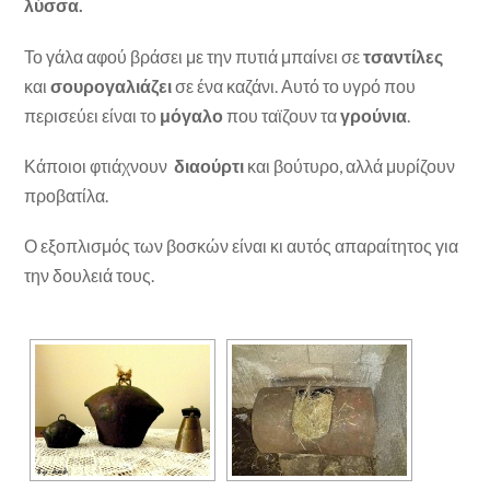
λύσσα.
Το γάλα αφού βράσει με την πυτιά μπαίνει σε
τσαντίλες
και
σουρογαλιάζει
σε ένα καζάνι. Αυτό το υγρό που
περισεύει είναι το
μόγαλο
που ταϊζουν τα
γρούνια
.
Κάποιοι φτιάχνουν
διαούρτι
και βούτυρο, αλλά μυρίζουν
προβατίλα.
Ο εξοπλισμός των βοσκών είναι κι αυτός απαραίτητος για
την δουλειά τους.