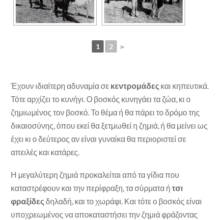
1
2
►
Έχουν ιδιαίτερη αδυναμία σε
κεντρομάδες
και κηπευτικά.
Τότε αρχίζει το κυνήγι. Ο βοσκός κυνηγάει τα ζώα, κι ο
ζημιωμένος τον βοσκό. Το θέμα ή θα πάρει το δρόμο της
δικαιοσύνης, όπου εκεί θα ξετμωθεί η ζημιά, ή θα μείνει ως
έχει κι ο δεύτερος αν είναι γυναίκα θα περιοριστεί σε
απειλές και κατάρες.
Η μεγαλύτερη ζημιά προκαλείται από τα γίδια που
καταστρέφουν και την περίφραξη, τα σύρματα ή
τσι
φραξίδες
δηλαδή, και το χωράφι. Και τότε ο βοσκός είναι
υποχρεωμένος να αποκαταστήσει την ζημιά φράζοντας