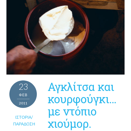
Αγκλίτσα και
23
κουρφούγκι…
ΦΕΒ
2011
με ντόπιο
ΙΣΤΟΡΊΑ/
χιούμορ.
ΠΑΡΆΔΟΣΗ