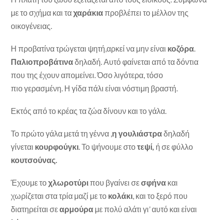
με το σχήμα και τα
χαράκια
προβλέπει το μέλλον της
οικογένειας.
Η προβατίνα τρώγεται ψητή,αρκεί να μην είναι
κοζόρα
.
Παλιοπροβάτινα
δηλαδή. Αυτό φαίνεται από τα δόντια
που της έχουν απομείνει. Όσο λιγότερα, τόσο
πιο γερασμένη. Η γίδα πάλι είναι νόστιμη βραστή.
Εκτός από το κρέας τα ζώα δίνουν και το γάλα.
Το πρώτο γάλα μετά τη γέννα ,
η γουλιάστρα
δηλαδή
γίνεται
κουρφούγκι
. Το ψήνουμε στο
τεψί,
ή σε φύλλο
κουτσούνας.
Έχουμε το
χλωροτύρι
που βγαίνει σε
σφήνα
και
χωρίζεται στα τρία μαζί με το
κολάκι
, και το ξερό που
διατηρείται σε
αρμούρα
με πολύ αλάτι γι’ αυτό και είναι