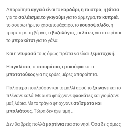
Απαραίτητα
αγγειά
είναι το
καρδάρι, η ταϊστρα, η βίτσα
για το
σαλάισμα,το γκιγούμι
για το άρμεγμα,
τα κυπριά,
το σουρωτήρι, το χασαπομάχαιρο, το
κουροψάλιδο
, η
τρόμπα με τη βέργα, ο
βυζολόγος
, οι
λάτες
για το τερί και
το
μπρακάτσι
για το γάλα.
Και η
ντυμασά
τους όμως πρέπει να είναι
ξεματοχινή.
Η
αγκλίτσα
,τα
τσουράπια, η σκούφια
και ο
μπατατούκος
για τις κρύες μέρες απαραίτητα.
Παλιότερα πουλούσαν και το μαλλί αφού το
ξαίνανε
και το
πλένανε καλά. Με αυτό φτιάχνανε
φλοκάτες
και γιομίζανε
μαξιλάρια. Με το τράγιο φτιάχνανε
σαϊσματα και
μπαλιάτσες.
Τώρα δεν έχει τιμή …
Δεν θα βρείς πολλά
μαρτίνια
πια στο νησί. Όσα δεις όμως