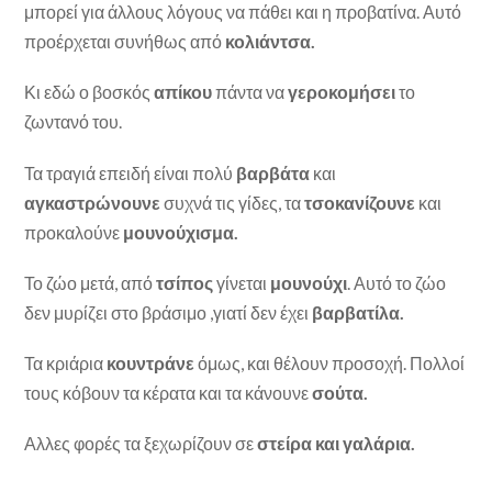
μπορεί για άλλους λόγους να πάθει και η προβατίνα. Αυτό
προέρχεται συνήθως από
κολιάντσα.
Κι εδώ ο βοσκός
απίκου
πάντα να
γεροκομήσει
το
ζωντανό του.
Τα τραγιά επειδή είναι πολύ
βαρβάτα
και
αγκαστρώνουνε
συχνά τις γίδες, τα
τσοκανίζουνε
και
προκαλούνε
μουνούχισμα.
Το ζώο μετά, από
τσίπος
γίνεται
μουνούχι
. Αυτό το ζώο
δεν μυρίζει στο βράσιμο ,γιατί δεν έχει
βαρβατίλα.
Τα κριάρια
κουντράνε
όμως, και θέλουν προσοχή. Πολλοί
τους κόβουν τα κέρατα και τα κάνουνε
σούτα.
Αλλες φορές τα ξεχωρίζουν σε
στείρα και γαλάρια.