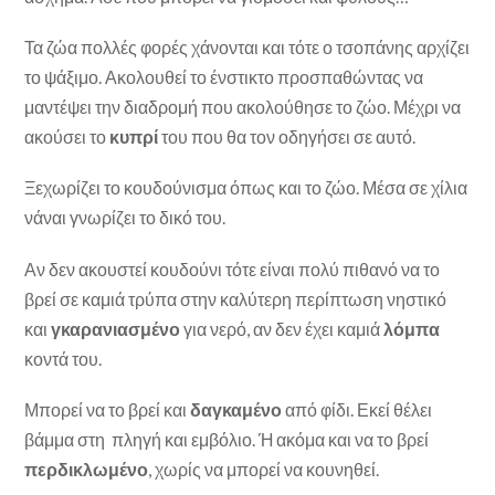
Τα ζώα πολλές φορές χάνονται και τότε ο τσοπάνης αρχίζει
το ψάξιμο. Ακολουθεί το ένστικτο προσπαθώντας να
μαντέψει την διαδρομή που ακολούθησε το ζώο. Μέχρι να
ακούσει το
κυπρί
του που θα τον οδηγήσει σε αυτό.
Ξεχωρίζει το κουδούνισμα όπως και το ζώο. Μέσα σε χίλια
νάναι γνωρίζει το δικό του.
Αν δεν ακουστεί κουδούνι τότε είναι πολύ πιθανό να το
βρεί σε καμιά τρύπα στην καλύτερη περίπτωση νηστικό
και
γκαρανιασμένο
για νερό, αν δεν έχει καμιά
λόμπα
κοντά του.
Μπορεί να το βρεί και
δαγκαμένο
από φίδι. Εκεί θέλει
βάμμα στη πληγή και εμβόλιο. Ή ακόμα και να το βρεί
περδικλωμένο
, χωρίς να μπορεί να κουνηθεί.