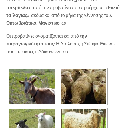
μπερδελό»
, από την προβατίνα που προέρχεται:
«Εκειό
τσ΄λάγιας»
, ακόμα και από το μήνα της γέννησης του
:
Οκτωβριάτικο, Μαγιάτικο
κ.α
Οι προβατίνες ονοματίζονται και από
την
παραγωγικότητά τους
: Η Διπλάρω, η Στέρφα, Εκείνη-
που-τα-σκάει, η Αδικόγεννη κ.α.