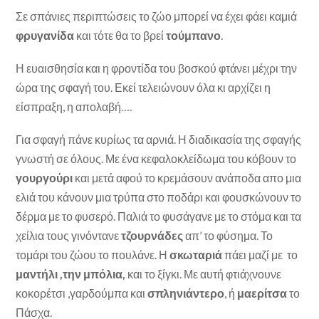
Σε σπάνιες περιπτώσεις το ζώο μπορεί να έχει φάει καμιά
φρυγανίδα
και τότε θα το βρεί
τούμπανο
.
Η ευαισθησία και η φροντίδα του βοσκού φτάνει μέχρι την
ώρα της σφαγή του. Εκεί τελειώνουν όλα κι αρχίζει η
είσπραξη, η απολαβή….
Για σφαγή πάνε κυρίως τα αρνιά. Η διαδικασία της σφαγής
γνωστή σε όλους. Με ένα κεφαλοκλείδωμα του κόβουν το
γουργούρι
και μετά αφού το κρεμάσουν ανάποδα απο μια
ελιά του κάνουν μια τρύπα στο ποδάρι και φουσκώνουν το
δέρμα με το φυσερό. Παλιά το φυσάγανε με το στόμα και τα
χείλια τους γινόντανε
τζουρνάδες
απ’ το φύσημα. Το
τομάρι του ζώου το πουλάνε. Η
σκωταριά
πάει μαζί με το
μαντήλι ,την μπόλια,
και το ξίγκι. Με αυτή φτιάχνουνε
κοκορέτσι ,γαρδούμπα και
σπληνιάντερο
, ή
μαερίτσα
το
Πάσχα.