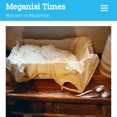
Meganisi Times
Νέα από το Μεγανήσι