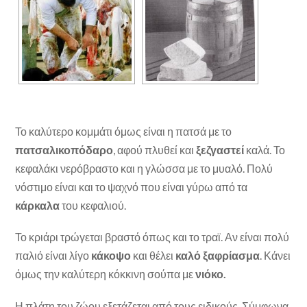
Το καλύτερο κομμάτι όμως είναι η πατσά με το
πατσαλικοπόδαρο
, αφού πλυθεί και
ξεζγαστεί
καλά. Το
κεφαλάκι νερόβραστο και η γλώσσα με το μυαλό. Πολύ
νόστιμο είναι και το ψαχνό που είναι γύρω από τα
κάρκαλα
του κεφαλιού.
Το κριάρι τρώγεται βραστό όπως και το τραϊ. Αν είναι πολύ
παλιό είναι λίγο
κάκοψο
και θέλει
καλό ξαφρίασμα
. Κάνει
όμως την καλύτερη κόκκινη σούπα με
νιόκο.
Η πλάτη του ζώου εξετάζεται από τους ειδικούς. Σύμφωνα