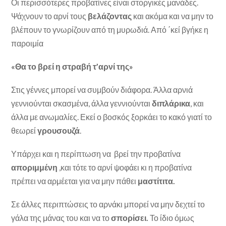
Οι περισσότερες προβατίνες είναι στοργικές μανάδες.
Ψάχνουν το αρνί τους
βελάζοντας
και ακόμα και να μην το
βλέπουν το γνωρίζουν από τη μυρωδιά. Από ΄κεί βγήκε η
παροιμία
«Θα το βρεί η στραβή τ’αρνί της»
Στις γέννες μπορεί να συμβούν διάφορα. Άλλα αρνιά
γεννιούνται σκασμένα, άλλα γεννιούνται
διπλάρικα
, και
άλλα με ανωμαλίες. Εκεί ο βοσκός ξορκάει το κακό γιατί το
θεωρεί
γρουσουζά
.
Υπάρχει και η περίπτωση να βρεί την προβατίνα
αποριμμένη
,και τότε το αρνί ψοφάει κι η προβατίνα
πρέπει να αρμέεται για να μην πάθει
μαστίτιτα.
Σε άλλες περιπτώσεις το αρνάκι μπορεί να μην δεχτεί το
γάλα της μάνας του και να το
σπορίσει.
Το ίδιο όμως