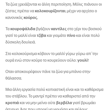
Τα ζώα χρειάζονται κι άλλη περιποίηση. Μόλις πιάνουν οι
ζέστες πρέπει να
κολοκουρίζονται
, μέχρι να αρχίσει ο
κανονικός
κούρος.
Τα
κουροψάλιδα
βγάζουν
καντίλες
στο χέρι του βοσκού
γιατί το μαλλί είναι
τζίβα
και γιομάτο
πίνο
και είναι πολύ
δύσκολη δουλειά.
Στο κολοκούρισμα κόβουν το μαλλί γύρω γύρω απ΄την
ουρά ενώ στον κούρο το κουρεύουν ούλο:
γουλί!
Οταν αποκουρέψουν πάνε τα ζώα για μπάνιο στην
θάλασσα.
Μια άλλη εργασία πολύ κοπιαστική είναι και το καθάρισμα
του στάβλου. Το μαντρί πρέπει να καθαριστεί από την
κροπιά
και να μην μείνει ούτε
βερβέλα
γιατί βρωμάει
άσχημα. Άσε που μπορεί να γιομόσει και ψύλους…