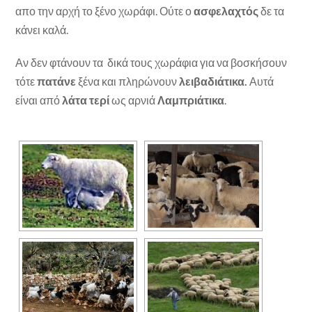
απο την αρχή το ξένο χωράφι. Ούτε ο
ασφελαχτός
δε τα
κάνει καλά.
Αν δεν φτάνουν τα δικά τους χωράφια για να βοσκήσουν
τότε
πατάνε
ξένα και πληρώνουν
λειβαδιάτικα.
Αυτά
είναι από
λάτα τερί
ως αρνιά
Λαμπριάτικα
.