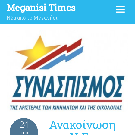
Meganisi Times
Νέα από το Μεγανήσι
Ανακοίνωση
24
ΦΕΒ