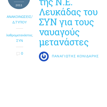
της Ν.Ε.
2011
Λευκάδας του
ΑΝΑΚΟΙΝΏΣΕΙΣ/
ΣΥΝ για τους
Δ.ΤΎΠΟΥ
ναυαγούς
λαθρομετανάστες
,
μετανάστες
ΣΥΝ
0
ΠΑΝΑΓΙΏΤΗΣ ΚΟΝΙΔΆΡΗΣ