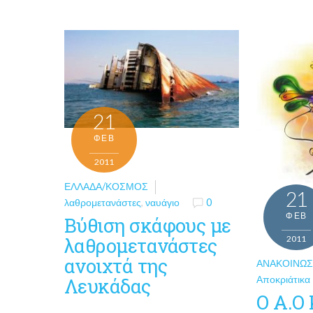
21
ΦΕΒ
2011
ΕΛΛΆΔΑ/ΚΌΣΜΟΣ
21
λαθρομετανάστες
,
ναυάγιο
0
ΦΕΒ
Βύθιση σκάφους με
λαθρομετανάστες
2011
ανοιχτά της
ΑΝΑΚΟΙΝΏΣ
Αποκριάτικα
Λευκάδας
Ο Α.Ο