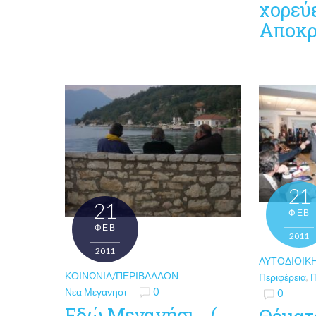
χορεύ
Αποκρ
21
21
ΦΕΒ
ΦΕΒ
2011
2011
ΑΥΤΟΔΙΟΙΚ
ΚΟΙΝΩΝΊΑ/ΠΕΡΙΒΆΛΛΟΝ
Περιφέρεια
,
Π
Νεα Μεγανησι
0
0
Εδώ Μεγανήσι… (