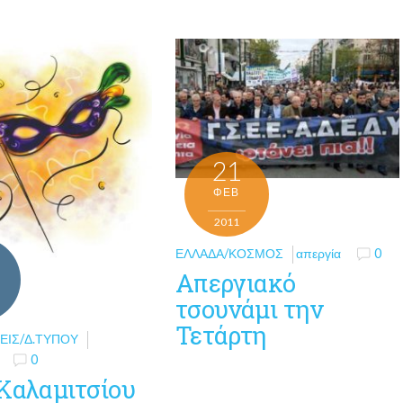
21
ΦΕΒ
2011
ΕΛΛΆΔΑ/ΚΌΣΜΟΣ
απεργία
0
Απεργιακό
τσουνάμι την
Τετάρτη
ΕΙΣ/Δ.ΤΎΠΟΥ
0
 Καλαμιτσίου