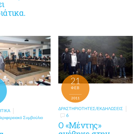
ει
ιάτικα.
21
ΦΕΒ
2011
ΔΡΑΣΤΗΡΙΌΤΗΤΕΣ/ΕΚΔΗΛΏΣΕΙΣ
ΗΤΙΚΆ
6
εριφερειακό Συμβούλιο
Ο «Μέντης»
ανέβηκε στην