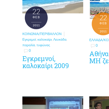
22
22
ΦΕΒ
ΦΕΒ
2011
2011
ΚΟΙΝΩΝΊΑ/ΠΕΡΙΒΆΛΛΟΝ
Εγκρεμοί
,
καλοκαίρι
,
Λευκάδα
,
ΕΛΛΆΔΑ/Κ
παραλία
,
τυφώνας
0
0
Αθήνα
Εγκρεμνοί,
ΜΗ ζε
καλοκαίρι 2009