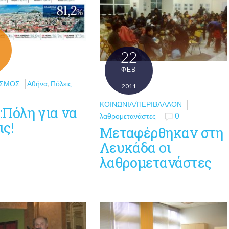
22
ΦΕΒ
ΌΣΜΟΣ
Αθήνα
,
Πόλεις
2011
ΚΟΙΝΩΝΊΑ/ΠΕΡΙΒΆΛΛΟΝ
:Πόλη για να
λαθρομετανάστες
0
ις!
Μεταφέρθηκαν στη
Λευκάδα οι
λαθρομετανάστες