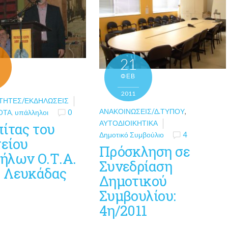
21
ΦΕΒ
2011
ΤΗΤΕΣ/ΕΚΔΗΛΏΣΕΙΣ
ΑΝΑΚΟΙΝΏΣΕΙΣ/Δ.ΤΎΠΟΥ
,
ΟΤΑ
,
υπάλληλοι
0
ΑΥΤΟΔΙΟΙΚΗΤΙΚΆ
πίτας του
Δημοτικό Συμβούλιο
4
είου
Πρόσκληση σε
ήλων Ο.Τ.Α.
Συνεδρίαση
 Λευκάδας
Δημοτικού
Συμβουλίου:
4η/2011