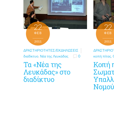
22
22
ΦΕΒ
ΦΕΒ
2011
2011
ΔΡΑΣΤΗΡΙΌΤΗΤΕΣ/ΕΚΔΗΛΏΣΕΙΣ
ΔΡΑΣΤΗΡΙΌ
διαδίκτυο
,
Νέα της Λευκάδας
0
κοπή πίτας
,
Τα «Νέα της
Κοπή 
Λευκάδας» στο
Σωματ
διαδίκτυο
Υπαλλ
Νομού