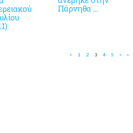
α
Πάρνηθα …
ερειακού
υλίου
11)
<
1
2
3
4
5
>
»