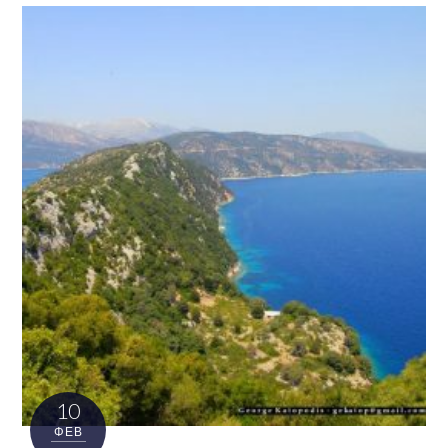
10
ΦΕΒ