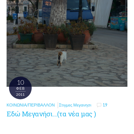
10
ΦΕΒ
2011
ΚΟΙΝΩΝΊΑ/ΠΕΡΙΒΆΛΛΟΝ
Στιγμες Μεγανησι
19
Εδώ Μεγανήσι…(τα νέα μας )