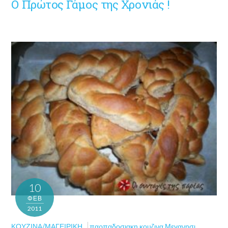
Ο Πρώτος Γάμος της Χρονιάς !
10
ΦΕΒ
2011
ΚΟΥΖΊΝΑ/ΜΑΓΕΙΡΙΚΉ
παρπαδοσιακη κουζινα Μεγανησι