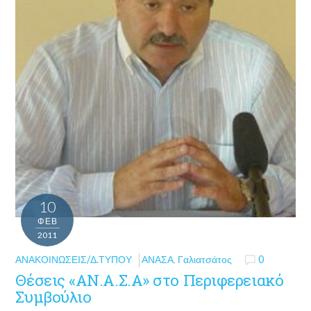
10
ΦΕΒ
2011
ΑΝΑΚΟΙΝΏΣΕΙΣ/Δ.ΤΎΠΟΥ
ΑΝΑΣΑ
,
Γαλιατσάτος
0
Θέσεις «ΑΝ.Α.Σ.Α» στο Περιφερειακό
Συμβούλιο