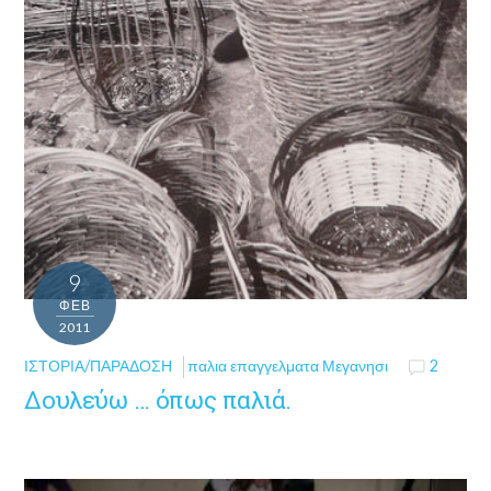
9
ΦΕΒ
2011
ΙΣΤΟΡΊΑ/ΠΑΡΆΔΟΣΗ
παλια επαγγελματα Μεγανησι
2
Δουλεύω … όπως παλιά.