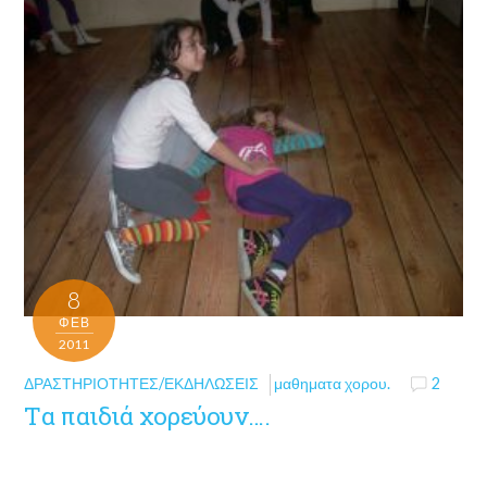
8
ΦΕΒ
2011
ΔΡΑΣΤΗΡΙΌΤΗΤΕΣ/ΕΚΔΗΛΏΣΕΙΣ
μαθηματα χορου.
2
Tα παιδιά χορεύουν….