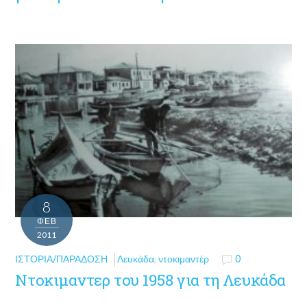
8
ΦΕΒ
2011
ΙΣΤΟΡΊΑ/ΠΑΡΆΔΟΣΗ
Λευκάδα
,
ντοκιμαντέρ
0
Ντοκιμαντερ του 1958 για τη Λευκάδα