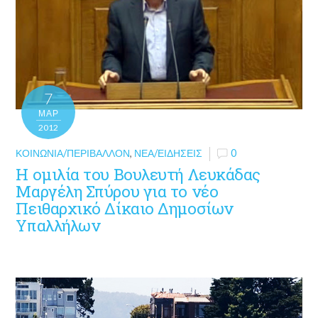
7
ΜΑΡ
2012
ΚΟΙΝΩΝΊΑ/ΠΕΡΙΒΆΛΛΟΝ
,
ΝΈΑ/ΕΙΔΉΣΕΙΣ
0
H ομιλία του Βουλευτή Λευκάδας
Μαργέλη Σπύρου για το νέο
Πειθαρχικό Δίκαιο Δημοσίων
Υπαλλήλων