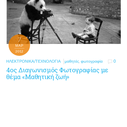
7
ΜΑΡ
2012
ΗΛΕΚΤΡΟΝΙΚΆ/ΤΕΧΝΟΛΟΓΊΑ
μαθητές
,
φωτογραφία
0
4ος Διαγωνισμός Φωτογραφίας με
θέμα «Μαθητική ζωή»