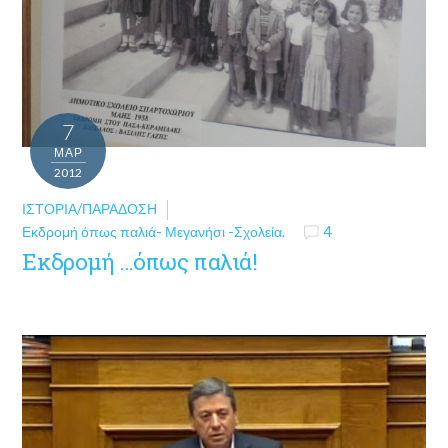
7
ΜΑΡ
2012
ΙΣΤΟΡΊΑ/ΠΑΡΆΔΟΣΗ
Εκδρομή όπως παλιά- Μεγανήσι -Σχολεία.
4
Εκδρομή …όπως παλιά!