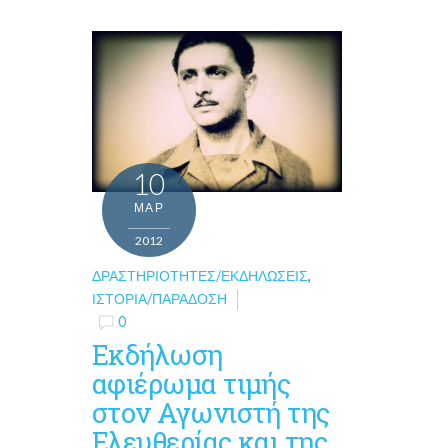
10
ΜΑΡ
2012
ΔΡΑΣΤΗΡΙΌΤΗΤΕΣ/ΕΚΔΗΛΏΣΕΙΣ
,
ΙΣΤΟΡΊΑ/ΠΑΡΆΔΟΣΗ
0
Eκδήλωση
αφιέρωμα τιμής
στον Αγωνιστή της
Ελευθερίας και της