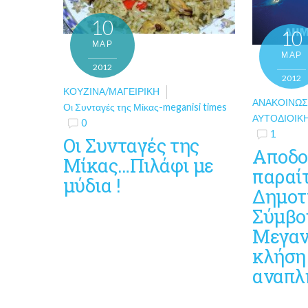
10
10
ΜΑΡ
ΜΑΡ
2012
2012
ΚΟΥΖΊΝΑ/ΜΑΓΕΙΡΙΚΉ
ΑΝΑΚΟΙΝΏΣ
Οι Συνταγές της Μίκας-meganisi times
ΑΥΤΟΔΙΟΙΚ
0
1
Οι Συνταγές της
Αποδο
Μίκας…Πιλάφι με
παραί
μύδια !
Δημοτ
Σύμβο
Μεγαν
κλήση
αναπλ