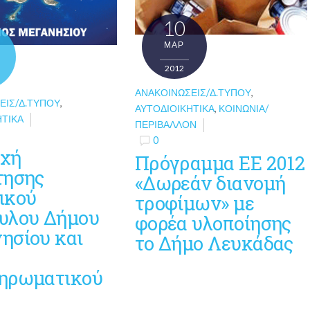
10
ΜΑΡ
2012
ΑΝΑΚΟΙΝΏΣΕΙΣ/Δ.ΤΎΠΟΥ
,
ΕΙΣ/Δ.ΤΎΠΟΥ
,
ΑΥΤΟΔΙΟΙΚΗΤΙΚΆ
,
ΚΟΙΝΩΝΊΑ/
ΗΤΙΚΆ
ΠΕΡΙΒΆΛΛΟΝ
0
χή
Πρόγραμμα ΕΕ 2012
τησης
«Δωρεάν διανομή
ικού
τροφίμων» με
υλου Δήμου
φορέα υλοποίησης
ησίου και
το Δήμο Λευκάδας
ηρωματικού