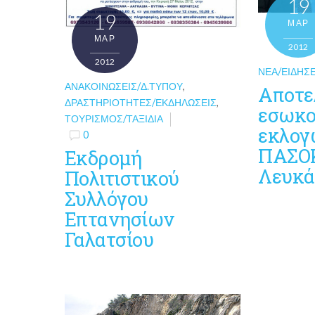
19
19
ΜΑΡ
ΜΑΡ
2012
2012
ΝΈΑ/ΕΙΔΉΣΕ
ΑΝΑΚΟΙΝΏΣΕΙΣ/Δ.ΤΎΠΟΥ
,
Αποτε
ΔΡΑΣΤΗΡΙΌΤΗΤΕΣ/ΕΚΔΗΛΏΣΕΙΣ
,
εσωκο
ΤΟΥΡΙΣΜΌΣ/ΤΑΞΊΔΙΑ
εκλογ
0
ΠΑΣΟΚ
Εκδρομή
Λευκά
Πολιτιστικού
Συλλόγου
Επτανησίων
Γαλατσίου