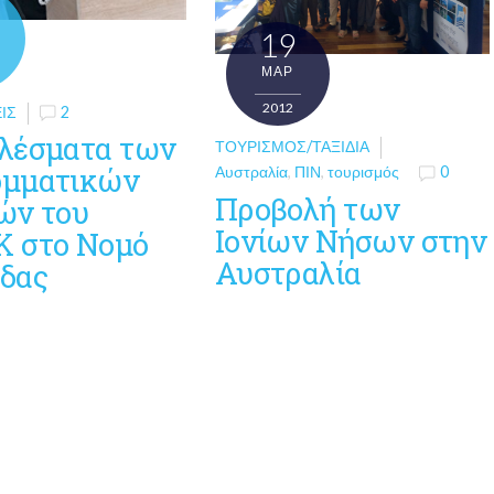
19
ΜΑΡ
2012
ΙΣ
2
λέσματα των
ΤΟΥΡΙΣΜΌΣ/ΤΑΞΊΔΙΑ
μματικών
Αυστραλία
,
ΠΙΝ
,
τουρισμός
0
Προβολή των
ών του
Ιονίων Νήσων στην
 στο Νομό
Αυστραλία
δας