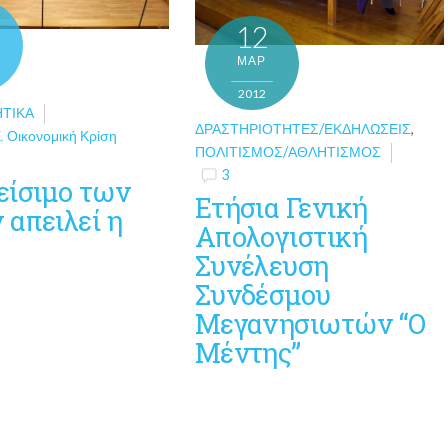
12
ΜΑΡ
2012
ΗΤΙΚΆ
ΔΡΑΣΤΗΡΙΌΤΗΤΕΣ/ΕΚΔΗΛΏΣΕΙΣ
,
Ε
,
Οικονομική Κρίση
ΠΟΛΙΤΙΣΜΌΣ/ΑΘΛΗΤΙΣΜΌΣ
3
είσιμο των
Ετήσια Γενική
 απειλεί η
Απολογιστική
Συνέλευση
Συνδέσμου
Μεγανησιωτών “Ο
Μέντης”