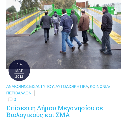
15
ΜΑΡ
2012
ΑΝΑΚΟΙΝΏΣΕΙΣ/Δ.ΤΎΠΟΥ
,
ΑΥΤΟΔΙΟΙΚΗΤΙΚΆ
,
ΚΟΙΝΩΝΊΑ/
ΠΕΡΙΒΆΛΛΟΝ
0
Επίσκεψη Δήμου Μεγανησίου σε
Βιολογικούς και ΣΜΑ