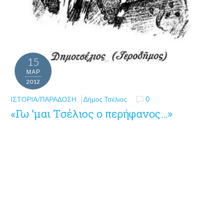
15
ΜΑΡ
2012
ΙΣΤΟΡΊΑ/ΠΑΡΆΔΟΣΗ
Δήμος Τσέλιος
0
«Γω ‘μαι Τσέλιος ο περήφανος…»