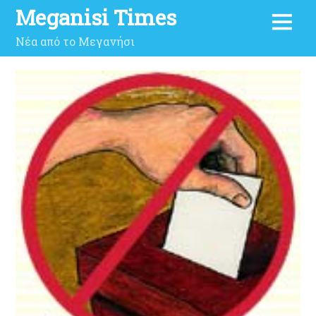
Meganisi Times
Νέα από το Μεγανήσι