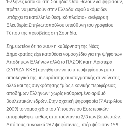
Έλληνες κάτοικοι στη Σουηδία. Όσοι θέλουν να ψηφίσουν,
πρέπει να μεταβούν στην Ελλάδα, αφού ακόμα δεν
υπάρχει το κατάλληλο θεσμικό πλαίσιο», ανέφερε η
Ελευθερία Σπηλιωτοπούλου υπεύθυνη του γραφείου
Τύπου της πρεσβείας στη Σουηδία.
Σημειωτέον ότι το 2009 η κυβέρνηση της Νέας
Δημοκρατίας είχε καταθέσει νομοσχέδιο για την ψήφο των
Απόδημων Ελλήνων αλλά το ΠΑΣΟΚ και η Αριστερά
(ΣΥΡΙΖΑ, ΚΚΕ) αρνήθηκαν να το υπερψηφίσουν με το
αιτιολογικό της μη ευρύτατης συνταγματικής συναίνεσης
αλλά και της συγκρότησης “μίας εικονικής περιφέρειας
αποδήμων Ελλήνων” χωρίς καθορισμένο αριθμό
βουλευτικών εδρών. Στην σχετική ψηφοφορία (7 Απριλίου
2009) το νομοσχέδιο του Υπουργείου Εσωτερικών
απορρίφθηκε καθώς απαιτούνταν τα 2/3 των βουλευτών.
Από τους συνολικά 267 ψηφίσαντες, υπέρ ψήφισαν 159