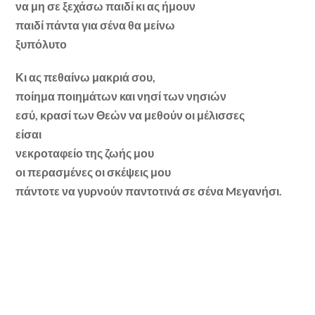
να μη σε ξεχάσω παιδί κι ας ήμουν
παιδί πάντα για σένα θα μείνω
ξυπόλυτο
Κι ας πεθαίνω μακριά σου,
ποίημα ποιημάτων και νησί των νησιών
εσύ, κρασί των Θεών να μεθούν οι μέλισσες
είσαι
νεκροταφείο της ζωής μου
οι περασμένες οι σκέψεις μου
πάντοτε να γυρνούν παντοτινά σε σένα Mεγανήσι.