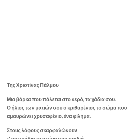
Της Χριστίνας Πάλμου
Μια βάρκα που πάλεται στο νερό, τα χάδια σου.
Ο ήλιος των ματιών σου ο κριθαρένιος το σώμα που
αμαυρώνει χρυσαφένιο, ένα φίλημα.
Στους λόφους σκαρφαλώνουν
τ’ ασπράδια τα σπίτια σαν παιδιά