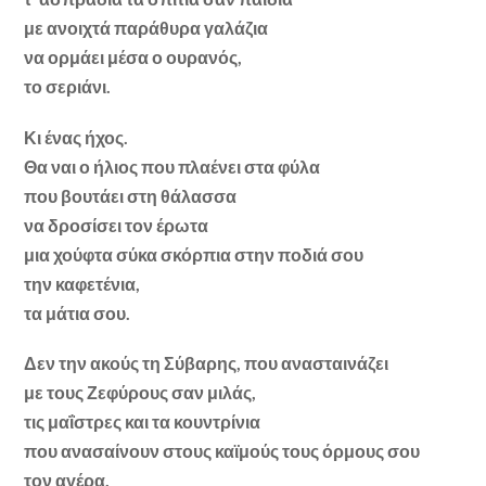
με ανοιχτά παράθυρα γαλάζια
να ορμάει μέσα ο ουρανός,
το σεριάνι.
Κι ένας ήχος.
Θα ναι ο ήλιος που πλαένει στα φύλα
που βουτάει στη θάλασσα
να δροσίσει τον έρωτα
μια χούφτα σύκα σκόρπια στην ποδιά σου
την καφετένια,
τα μάτια σου.
Δεν την ακούς τη Σύβαρης, που ανασταινάζει
με τους Ζεφύρους σαν μιλάς,
τις μαΐστρες και τα κουντρίνια
που ανασαίνουν στους καϊμούς τους όρμους σου
τον αγέρα.