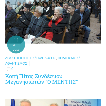
11
ΦΕΒ
2013
ΔΡΑΣΤΗΡΙΌΤΗΤΕΣ/ΕΚΔΗΛΏΣΕΙΣ
,
ΠΟΛΙΤΙΣΜΌΣ/
ΑΘΛΗΤΙΣΜΌΣ
0
Κοπή Πίτας Συνδέσμου
Μεγανησιωτών “Ο ΜΕΝΤΗΣ”