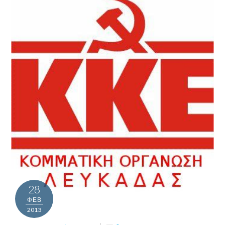
28
ΦΕΒ
2013