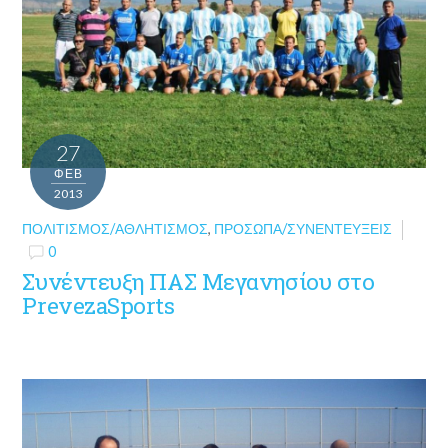
27
ΦΕΒ
2013
ΠΟΛΙΤΙΣΜΌΣ/ΑΘΛΗΤΙΣΜΌΣ
,
ΠΡΌΣΩΠΑ/ΣΥΝΕΝΤΕΎΞΕΙΣ
0
Συνέντευξη ΠΑΣ Μεγανησίου στο
PrevezaSports