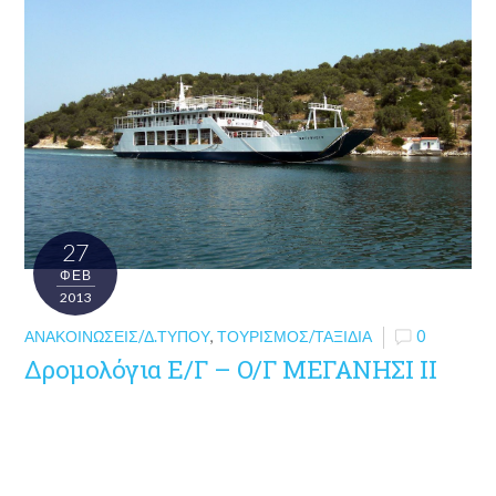
27
ΦΕΒ
2013
ΑΝΑΚΟΙΝΏΣΕΙΣ/Δ.ΤΎΠΟΥ
,
ΤΟΥΡΙΣΜΌΣ/ΤΑΞΊΔΙΑ
0
Δρομολόγια Ε/Γ – Ο/Γ ΜΕΓΑΝΗΣΙ ΙΙ