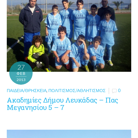
27
ΦΕΒ
2013
ΠΑΙΔΕΊΑ/ΘΡΗΣΚΕΊΑ
,
ΠΟΛΙΤΙΣΜΌΣ/ΑΘΛΗΤΙΣΜΌΣ
0
Ακαδημίες Δήμου Λευκάδας – Πας
Μεγανησίου 5 – 7