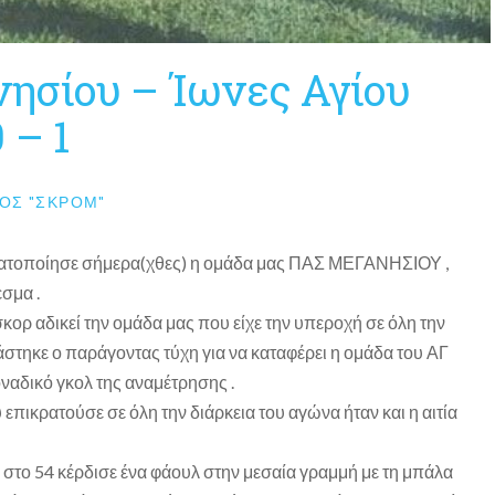
ησίου – Ίωνες Αγίου
 – 1
ΟΣ "ΣΚΡΟΜ"
ατοποίησε σήμερα(χθες) η ομάδα μας ΠΑΣ ΜΕΓΑΝΗΣΙΟΥ ,
σμα .
κορ αδικεί την ομάδα μας που είχε την υπεροχή σε όλη την
άστηκε ο παράγοντας τύχη για να καταφέρει η ομάδα του ΑΓ
ναδικό γκολ της αναμέτρησης .
επικρατούσε σε όλη την διάρκεια του αγώνα ήταν και η αιτία
το 54 κέρδισε ένα φάουλ στην μεσαία γραμμή με τη μπάλα