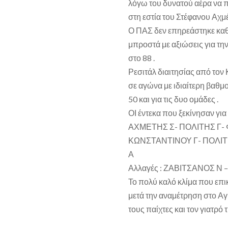
λόγω του δυνατού αέρα να πα
στη εστία του Στέφανου Αχμέ
Ο ΠΑΣ δεν επηρεάστηκε καθόλ
μπροστά με αξιώσεις για τη
στο 88 .
Ρεσιτάλ διαιτησίας από τον
σε αγώνα με ιδιαίτερη βαθμ
50 και για τις δυο ομάδες .
ΟΙ έντεκα που ξεκίνησαν 
ΑΧΜΕΤΗΣ Σ- ΠΟΛΙΤΗΣ Γ-
ΚΩΝΣΤΑΝΤΙΝΟΥ Γ- ΠΟΛΙΤ
Α
Αλλαγές : ΖΑΒΙΤΣΑΝΟΣ Ν 
Το πολύ καλό κλίμα που επ
μετά την αναμέτρηση στο Α
τους παίχτες και τον γιατρό