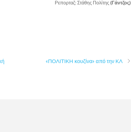
Ρεπορταζ: Στάθης Πολίτης
(Γάντζος)
κή
«ΠΟΛΙΤΙΚΗ κουζίνα» από την ΚΛ