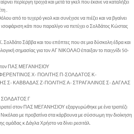
ίρνει περίεργη τροχιά και μετά τα γκελ που έκανε να καταλήξει
τη .
ου από το τυχερό γκολ και συνέχισε να πιέζει και να βγαίνει
ν ισοφάριση κάτι που παραλίγο να πετύχει ο Σολδάτος Κώστας
 Κ. Σολδάτο Σάββα και του επόπτες που σε μια δύσκολη έδρα και
ολογική σημασίας για τον ΑΓ ΝΙΚΟΛΑΟ έπαιξαν το παιχνίδι 50-
για τον ΠΑΣ ΜΕΓΑΝΗΣΙΟΥ
 ΦΕΡΕΝΤΙΝΟΣ Χ- ΠΟΛΙΤΗΣ Π-ΣΟΛΔΑΤΟΣ Κ-
ΗΣ Σ- ΚΑΒΒΑΔΑΣ Ζ-ΠΟΛΙΤΗΣ Α- ΣΤΡΑΓΑΛΙΝΟΣ Σ- ΔΑΓΛΑΣ
– ΣΟΛΔΑΤΟΣ Γ
ικρατεί στον ΠΑΣ ΜΕΓΑΝΗΣΙΟΥ εξαργυρώθηκε με ένα τραπέζι
γ Νικόλαο με προβατίνα στα κάρβουνα με σύσσωμη την διοίκηση
 της ομάδας κ Δάγλα Χρήστο να δίνει ρεσιτάλ.