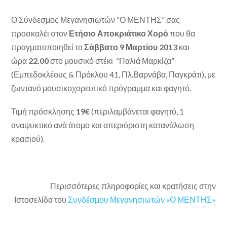
Ο Σύνδεσμος Μεγανησιωτών “Ο ΜΕΝΤΗΣ” σας
προσκαλέι στον
Ετήσιο Αποκριάτικο Χορό
που θα
πραγματοποιηθεί το
Σάββατο 9 Μαρτίου 2013
και
ώρα
22.00
στο μουσικό στέκι “Παλιά Μαρκίζα”
(Εμπεδοκλέους & Πρόκλου 41, Πλ.Βαρνάβα, Παγκράτι), με
ζωντανό μουσικοχορευτικό πρόγραμμα και φαγητό.
Τιμή πρόσκλησης
19
€
(περιλαμβάνεται φαγητό, 1
αναψυκτικό ανά άτομο και απεριόριστη κατανάλωση
κρασιού).
Περισσότερες πληροφορίες και κρατήσεις στην
Ιστοσελίδα του
Συνδέσμου Μεγανησιωτών «Ο ΜΕΝΤΗΣ»