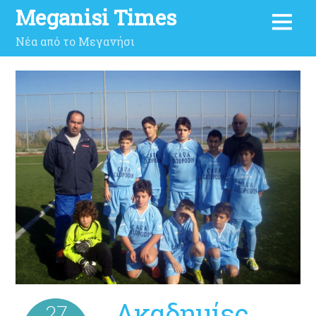
Meganisi Times
Νέα από το Μεγανήσι
Ακαδημίες
27