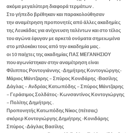
ακόμα μεγαλύτερη διαφορά τερμάτων .
Στο γήπεδο βρέθηκαν και παρακολούθησαν
την αναμέτρηση προπονητές από άλλες ακαδημίες
της Λευκάδας για ανίχνευση ταλέντων και στο τέλος
του αγώνα έφυγαν με αρκετά ονόματα σημειωμένα
στο μπλοκάκι τους από την ακαδημία μας .
οι 10 παίχτες της ακαδημίας ΠΑΣ ΜΕΓΑΝΗΣΙΟΥ
που αγωνίστηκαν στην αναμέτρηση είναι
Φίλιππος Ροντογιάννης -Δημήτρης Κοντογιώργης-
Μάριος Μάντζαρης – Σπύρος Κονιδάρης -Βασίλης
Δάγλας – Ανδρέας Κατωπόδης – Σπύρος Μάντζαρης
– Γεράσιμος Σολδάτος- Κωνσαντίνος Κοντογιώργης
– Πολίτης Δημήτρης .
Προπονητής Κατωπόδης Νίκος (πέτσας)
σκόρερ Κοντογιώργης Δημήτρης -Κονιδάρης
Σπύρος -Δάγλας Βασίλης