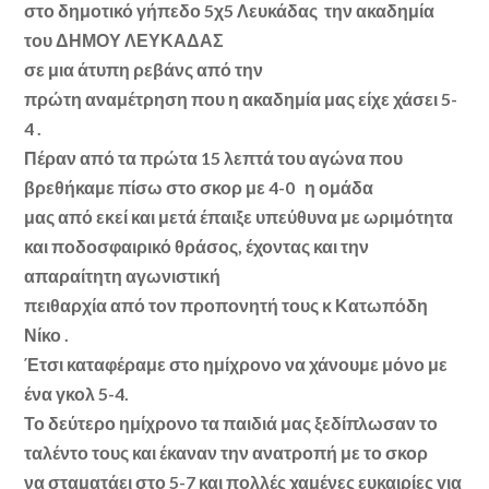
στο δημοτικό γήπεδο 5χ5 Λευκάδας την ακαδημία
του ΔΗΜΟΥ ΛΕΥΚΑΔΑΣ
σε μια άτυπη ρεβάνς από την
πρώτη αναμέτρηση που η ακαδημία μας είχε χάσει 5-
4 .
Πέραν από τα πρώτα 15 λεπτά του αγώνα που
βρεθήκαμε πίσω στο σκορ με 4-0 η ομάδα
μας από εκεί και μετά έπαιξε υπεύθυνα με ωριμότητα
και ποδοσφαιρικό θράσος, έχοντας και την
απαραίτητη αγωνιστική
πειθαρχία από τον προπονητή τους κ Κατωπόδη
Νίκο .
Έτσι καταφέραμε στο ημίχρονο να χάνουμε μόνο με
ένα γκολ 5-4.
Το δεύτερο ημίχρονο τα παιδιά μας ξεδίπλωσαν το
ταλέντο τους και έκαναν την ανατροπή με το σκορ
να σταματάει στο 5-7 και πολλές χαμένες ευκαιρίες για