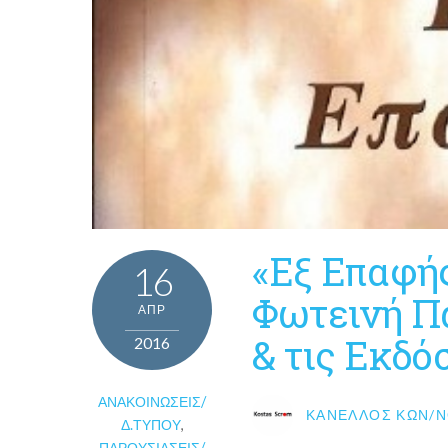
«Εξ Επαφής
16
Φωτεινή Π
ΑΠΡ
& τις Εκδό
2016
ΑΝΑΚΟΙΝΏΣΕΙΣ/
ΚΑΝΈΛΛΟΣ ΚΩΝ/Ν
Δ.ΤΎΠΟΥ
,
ΠΑΡΟΥΣΙΆΣΕΙΣ/