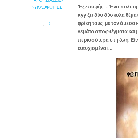
‘Εξ επαφής … Ένα πολυπ
ΚΥΚΛΟΦΟΡΊΕΣ
αγγίξει δύο δύσκολα θέματ
φρίκη τους, με τον άμεσο
0
γεμάτο αποφθέγματα και μα
περισσότερα
στη ζωή. Είν
ευτυχισμένοι …