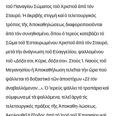
τοῦ Παναγίου Σώματος τοῦ Χριστοῦ ἀπό τόν
Σταυρό. Ἡ ἀκριβής στιγμή καί ὁ τελετουργικός
τρόπος τῆς Ἀποκαθηλώσεως διαφοροποιοῦνται
ἀπό τόν συνηθισμένο, ὅπου ὁ Ἱερεύς κατεβάζει τό
Σῶμα τοῦ Ἐσταυρωμένου Χριστοῦ ἀπό τόν Σταυρό,
μετά τήν ἀνάγνωση τοῦ Εὐαγγελίου, ψαλλομένου
τοῦ «
Δόξα σοι, Κύριε, δόξα σοι
». Στούς Ἱ. Ναούς τοῦ
Μεγανησίου ἡ Ἀποκαθήλωση τελεῖται τήν ὥρα πού
ψάλλεται τό δοξαστικό τῶν ἀποστίχων «
Σέ τόν
ἀναβαλλόμενον…
». Ὁ Ἱερεύς ψάλλει τό τροπάριο καί
σύμφωνα μέ τά ψαλλόμενα, τελεῖ ἀργά τίς
τελετουργικές πράξεις τῆς Ἀποκαθη-λώσεως.
Ἀκολουθεῖ ἡ ἔξοδος ἀπό τό Ἱερό τοῦ Ἐπιταφίου καί