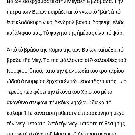
Βαϊων εἰσερχόμαστε στήν Μεγάλη Ἐβδομάδα. Τήν
ἡμέρα τῶν Βαϊων μοιράζεται τό γνωστό “βάϊ”, ἀπό
ἕνα κλαδάκι φοίνικα, δενδρολίβανου, δάφνης, ἐλιᾶς
καί ἀλιφασκιᾶς. Τό φαγητό τῆς ἡμέρας εἶναι τό ψάρι.
Ἀπό τό βράδυ τῆς Κυριακῆς τῶν Βαϊων καί μέχρι τό
βράδυ τῆς Μεγ. Τρίτης ψάλλονται οἱ Ἀκολουθίες τοῦ
Νυμφίου, ὅπου, κατά τήν ψαλμωδία τοῦ τροπαρίου
«Ἰδού ὁ Νυμφίος ἔρχεται ἐν τῶ μέσω τῆς νυκτός…» ὁ
Ἱερεύς περιφέρει τήν εἰκόνα τοῦ Χριστοῦ μέ τό
ἀκάνθινο στεφάνι, τήν κόκκινη χλαμύδα καί τό
καλάμι. Ἡ εἰκόνα αὐτή τίθεται γιά προσκύνηση μέχρι
τήν Μεγ. Τετάρτη. Ἀπό τήν Μεγ. Τετάρτη τή θέση της
παίρνει ἡ εἰκόνα τοῦ Μυστικοῦ Δείπνου μέχρι τό