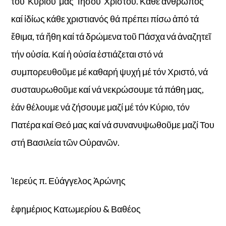
τοῦ Κυρίου μας Ἰησοῦ Χριστοῦ. Κάθε ἄνθρωπος
καί ἰδίως κάθε χριστιανός θά πρέπει πίσω ἀπό τά
ἔθιμα, τά ἤθη καί τά δρώμενα τοῦ Πάσχα νά ἀναζητεῖ
τήν οὐσία. Καί ἡ οὐσία ἐστιάζεται στό νά
συμπορευθοῦμε
μέ καθαρή
ψυχή μέ τόν Χριστό, νά
συσταυρωθοῦμε καί νά νεκρώσουμε τά πάθη μας,
ἐάν θέλουμε νά ζήσουμε μαζί μέ τόν Κύριο, τόν
Πατέρα καί Θεό μας καί νά συνανυψωθοῦμε μαζί Του
στή Βασιλεία τῶν Οὐρανῶν.
Ἱερεύς π. Εὐάγγελος Ἀρώνης
ἐφημέριος Κατωμερίου & Βαθέος