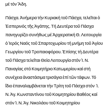
μέ τόν Ἄδη.
Πάσχα. Ἀνήμερα τήν Κυριακή τοῦ Πάσχα, τελεῖται ὁ
Ἐσπερινός τῆς Ἀγάπης. Τή Δευτέρα τοῦ Πάσχα
πανηγυρίζει συνήθως μέ Ἀρχιερατική Θ. Λειτουργία
ὁ Ἱερός Ναός τοῦ Σπαρτοχωρίου τή μνήμη τοῦ Ἁγίου
Γεωργίου τοῦ Τροπαιοφόρου. Ἐπίσης τή Δευτέρα
τοῦ Πάσχα τελεῖται Θεία Λειτουργία στόν Ἱ. Ν.
Παναγίας στό Κοιμητήριο Κατωμερίου καί στή
συνέχεια ἀναστάσιμα τρισάγια ἐπί τῶν τάφων. Τό
ἴδιο ἐπαναλαμβάνεται τήν Τρίτη τοῦ Πάσχα στόν Ἱ.
Ν. Ἁγ. Κωνσταντίνου τοῦ Κοιμητηρίου Βαθέος καί
στόν Ἱ. Ν. Ἁγ. Νικολάου τοῦ Κοιμητηρίου