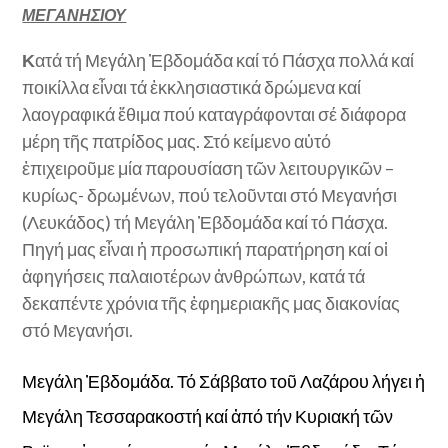
ΜΕΓΑΝΗΣΙΟΥ
Κ
ατά τή Μεγάλη Ἐβδομάδα καί τό Πάσχα πολλά καί
ποικίλλα εἶναι τά ἐκκλησιαστικά δρώμενα καί
λαογραφικά ἔθιμα πού καταγράφονται σέ διάφορα
μέρη τῆς πατρίδος μας. Στό κείμενο αὐτό
ἐπιχειροῦμε μία παρουσίαση τῶν λειτουργικῶν –
κυρίως- δρωμένων, πού τελοῦνται στό Μεγανήσι
(Λευκάδος) τή Μεγάλη Ἐβδομάδα καί τό Πάσχα.
Πηγή μας εἶναι ἡ προσωπική παρατήρηση καί οἱ
ἀφηγήσεις παλαιοτέρων ἀνθρώπων, κατά τά
δεκαπέντε χρόνια τῆς ἐφημεριακῆς μας διακονίας
στό Μεγανήσι.
Μεγάλη Ἐβδομάδα. Τό Σάββατο τοῦ Λαζάρου λήγει ἡ
Μεγάλη Τεσσαρακοστή καί ἀπό τήν Κυριακή τῶν