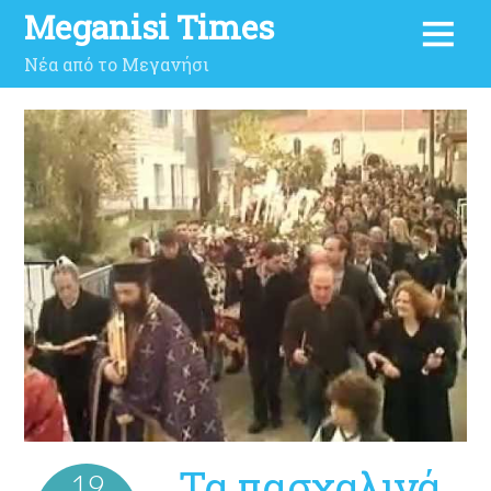
Meganisi Times
Νέα από το Μεγανήσι
Τα πασχαλινά
19