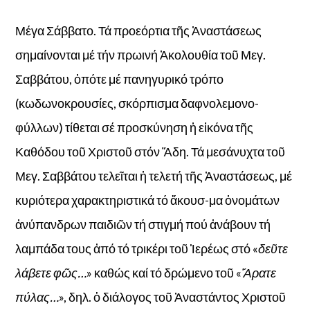
Μέγα Σάββατο. Τά προεόρτια τῆς Ἀναστάσεως
σημαίνονται μέ τήν πρωινή Ἀκολουθία τοῦ Μεγ.
Σαββάτου, ὁπότε μέ πανηγυρικό τρόπο
(κωδωνοκρουσίες, σκόρπισμα δαφνολεμονο-
φύλλων) τίθεται σέ προσκύνηση ἡ εἰκόνα τῆς
Καθόδου τοῦ Χριστοῦ στόν Ἄδη. Τά μεσάνυχτα τοῦ
Μεγ. Σαββάτου τελεῖται ἡ τελετή τῆς Ἀναστάσεως, μέ
κυριότερα χαρακτηριστικά τό ἄκουσ-μα ὀνομάτων
ἀνύπανδρων παιδιῶν τή στιγμή πού ἀνάβουν τή
λαμπάδα τους ἀπό τό τρικέρι τοῦ Ἱερέως στό «
δεῦτε
λάβετε φῶς…
» καθώς καί τό δρώμενο τοῦ «
Ἅρατε
πύλας…
», δηλ. ὁ διάλογος τοῦ Ἀναστάντος Χριστοῦ