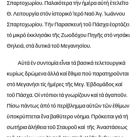
Σπαρτοχωρίου. Παλαιότερα τήν ἡμέρα αὐτή ἐτελεῖτο
Θ. Λειτουργία στόν ἰστορικό Ἱερό Ναό Ἁγ. Ἰωάννου
Σπαρτοχωρίου. Τήν Παρασκευή τοῦ Πάσχα ἑορτάζει
τό μικρό ἐκκλησάκι τῆς Ζωοδόχου Πηγῆς στό νησάκι
Θηλειά, στά δυτικά τοῦ Μεγανησίου.
Αὐτά ἐν συντομία εἶναι τά βασικά τελετουργικά
κυρίως δρώμενα ἀλλά καί ἔθιμα πού παρατηροῦνται
στό Μεγανήσι τίς ἡμέρες τῆς Μεγ. Ἐβδομάδος καί
τοῦ Πάσχα. Οἱ ντόπιοι τά γνωρίζουν καί τά ἀγαποῦν.
Πίσω πάντως ἀπό τό περίβλημμα αὐτῶν τῶν ἐθίμων
ὑποκρύπτεται ἕνα βαθύτερο νόημα. Πρόκειται γιά τή
σωτήρια ἀλήθεια τοῦ Σταυροῦ καί τῆς Ἀναστάσεως