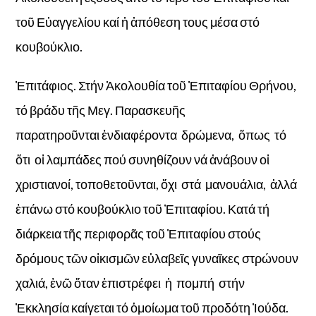
τοῦ Εὐαγγελίου καί ἡ ἀπόθεση τους μέσα στό
κουβούκλιο.
Ἐπιτάφιος. Στήν Ἀκολουθία τοῦ Ἐπιταφίου Θρήνου,
τό βράδυ τῆς Μεγ. Παρασκευῆς
παρατηροῦνται ἐνδιαφέροντα δρώμενα, ὅπως τό
ὅτι οἱ λαμπάδες πού συνηθίζουν νά ἀνάβουν οἱ
χριστιανοί, τοποθετοῦνται, ὄχι στά μανουάλια, ἀλλά
ἐπάνω στό κουβούκλιο τοῦ Ἐπιταφίου. Κατά τή
διάρκεια τῆς περιφορᾶς τοῦ Ἐπιταφίου στούς
δρόμους τῶν οἰκισμῶν εὐλαβεῖς γυναῖκες στρώνουν
χαλιά, ἐνῶ ὅταν ἐπιστρέφει ἡ πομπή στήν
Ἐκκλησία καίγεται τό ὁμοίωμα τοῦ προδότη Ἰούδα.