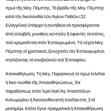
πρωί τῆς Μεγ. Πέμπτης. Τό βράδυ τῆς Μεγ. Πέμπτης
κατά τήν Ἀκολουθία τῶν Ἁγίων Παθῶν (12
Εὐαγγέλια) ὑπάρχει ἡ συνήθεια νά προσφέρονται
ἀπό εὐλαβεῖς γυναῖκες κεντητές ἤ ὑφαντές πετσέτες,
πού κρεμιοῦνται στόν Ἐσταυρωμένο. Τή νύχτα Μεγ.
Πέμπτης οἱ χριστιανές ξενυχτοῦν τόν Ἐσταυρωμένο,
στολίζοντας τό κουβούκλιο τοῦ Ἐπιταφίου.
Ἀποκαθήλωση. Τή Μεγ. Παρασκευή τό πρωί τελεῖται
ἡ Ἀκο-λουθία τῆς Ἀποκαθηλώσεως. Ἐκ
παραδόσεως στόν Ἱερό Ναό Ἁγ. Ἀποστόλων
Κατωμερίου ἡ Ἀκολουθία αὐτή τελεῖται στίς 3 τό
μεσημέρι, ὁπότε ἔγινε πραγματικά ἡ Ἀποκαθήλωση