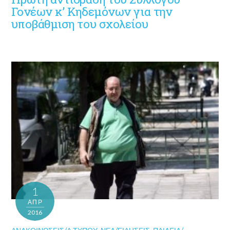
Γονέων κ’ Κηδεμόνων για την
υποβάθμιση του σχολείου
1
ΑΠΡ
2016