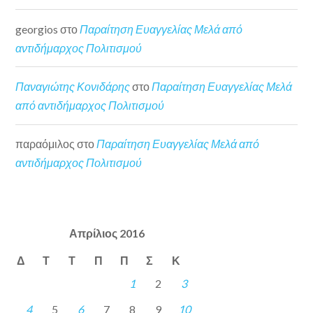
georgios
στο
Παραίτηση Ευαγγελίας Μελά από
αντιδήμαρχος Πολιτισμού
Παναγιώτης Κονιδάρης
στο
Παραίτηση Ευαγγελίας Μελά
από αντιδήμαρχος Πολιτισμού
παραόμιλος
στο
Παραίτηση Ευαγγελίας Μελά από
αντιδήμαρχος Πολιτισμού
Απρίλιος 2016
Δ
Τ
Τ
Π
Π
Σ
Κ
1
2
3
4
5
6
7
8
9
10