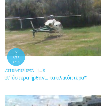
3
ΑΠΡ
2016
ΑΣΤΕΊΑ/ΠΕΡΊΕΡΓΑ
0
Κ’ ύστερα ήρθαν… τα ελικόπτερα*