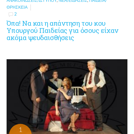
ΑΝΑΚΟΙΝΏΣΕΙΣ/Δ.ΤΎΠΟΥ
,
ΝΈΑ/ΕΙΔΉΣΕΙΣ
,
ΠΑΙΔΕΊΑ/
ΘΡΗΣΚΕΊΑ
2
Όπα! Να και η απάντηση του κου
Υπουργού Παιδείας για όσους είχαν
ακόμα ψευδαισθήσεις
1