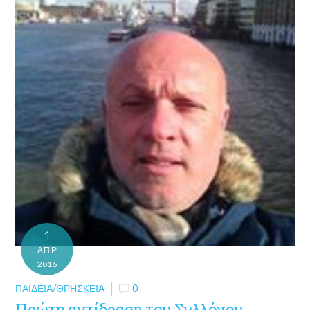
1
ΑΠΡ
2016
ΠΑΙΔΕΊΑ/ΘΡΗΣΚΕΊΑ
0
Πρώτη αντίδραση του Συλλόγου