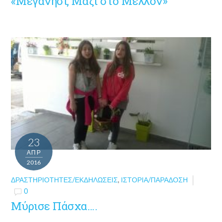
«Μεγανήσι, Μαζί στο Μέλλον»
23
ΑΠΡ
2016
ΔΡΑΣΤΗΡΙΌΤΗΤΕΣ/ΕΚΔΗΛΏΣΕΙΣ
,
ΙΣΤΟΡΊΑ/ΠΑΡΆΔΟΣΗ
0
Μύρισε Πάσχα….