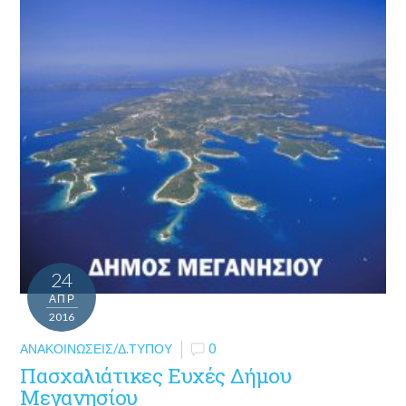
24
ΑΠΡ
2016
ΑΝΑΚΟΙΝΏΣΕΙΣ/Δ.ΤΎΠΟΥ
0
Πασχαλιάτικες Ευχές Δήμου
Μεγανησίου