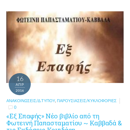
16
ΑΠΡ
2016
ΑΝΑΚΟΙΝΏΣΕΙΣ/Δ.ΤΎΠΟΥ
,
ΠΑΡΟΥΣΙΆΣΕΙΣ/ΚΥΚΛΟΦΟΡΊΕΣ
0
«Εξ Επαφής» Νέο βιβλίο από τη
Φωτεινή Παπασταματίου ~ Καββαδά &
τις Εκδόσεις Κονιδάρη