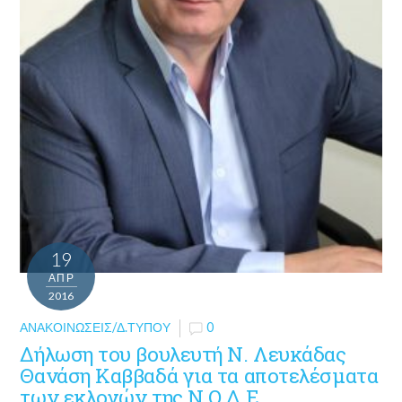
19
ΑΠΡ
2016
ΑΝΑΚΟΙΝΏΣΕΙΣ/Δ.ΤΎΠΟΥ
0
Δήλωση του βουλευτή N. Λευκάδας
Θανάση Καββαδά για τα αποτελέσματα
των εκλογών της Ν.Ο.Δ.Ε.