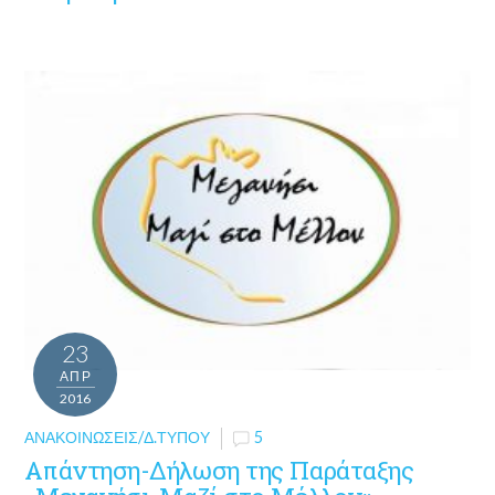
23
ΑΠΡ
2016
ΑΝΑΚΟΙΝΏΣΕΙΣ/Δ.ΤΎΠΟΥ
5
Απάντηση-Δήλωση της Παράταξης