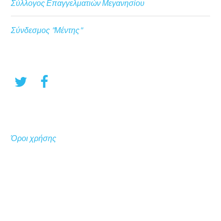
Σύλλογος Επαγγελματιών Μεγανησίου
Σύνδεσμος "Μέντης"
Όροι χρήσης