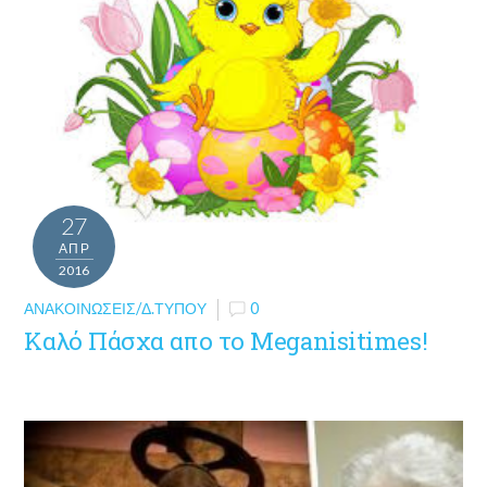
27
ΑΠΡ
2016
ΑΝΑΚΟΙΝΏΣΕΙΣ/Δ.ΤΎΠΟΥ
0
Καλό Πάσχα απo το Meganisitimes!