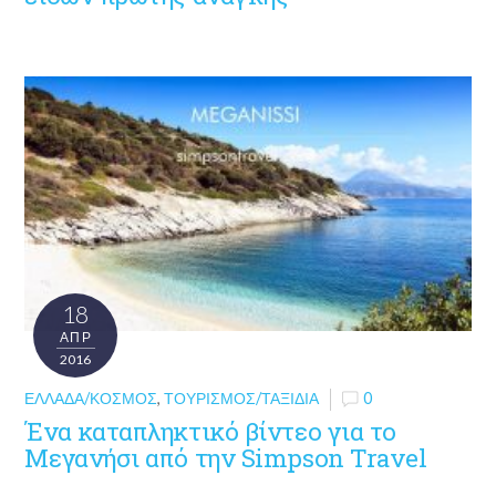
18
ΑΠΡ
2016
ΕΛΛΆΔΑ/ΚΌΣΜΟΣ
,
ΤΟΥΡΙΣΜΌΣ/ΤΑΞΊΔΙΑ
0
Ένα καταπληκτικό βίντεο για το
Μεγανήσι από την Simpson Travel