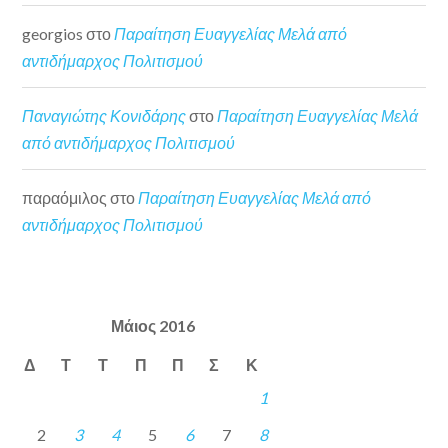
georgios
στο
Παραίτηση Ευαγγελίας Μελά από
αντιδήμαρχος Πολιτισμού
Παναγιώτης Κονιδάρης
στο
Παραίτηση Ευαγγελίας Μελά
από αντιδήμαρχος Πολιτισμού
παραόμιλος
στο
Παραίτηση Ευαγγελίας Μελά από
αντιδήμαρχος Πολιτισμού
Μάιος 2016
Δ
Τ
Τ
Π
Π
Σ
Κ
1
2
3
4
5
6
7
8