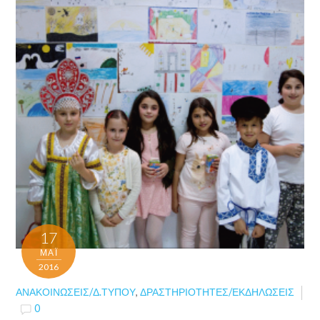
17
ΜΑΪ́
2016
ΑΝΑΚΟΙΝΏΣΕΙΣ/Δ.ΤΎΠΟΥ
,
ΔΡΑΣΤΗΡΙΌΤΗΤΕΣ/ΕΚΔΗΛΏΣΕΙΣ
0