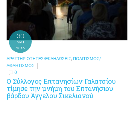
30
ΜΑΪ́
2016
ΔΡΑΣΤΗΡΙΌΤΗΤΕΣ/ΕΚΔΗΛΏΣΕΙΣ
,
ΠΟΛΙΤΙΣΜΌΣ/
ΑΘΛΗΤΙΣΜΌΣ
0
Ο Σύλλογος Επτανησίων Γαλατσίου
τίμησε την μνήμη του Επτανήσιου
βάρδου Άγγελου Σικελιανού