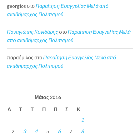
georgios
στο
Παραίτηση Ευαγγελίας Μελά από
αντιδήμαρχος Πολιτισμού
Παναγιώτης Κονιδάρης
στο
Παραίτηση Ευαγγελίας Μελά
από αντιδήμαρχος Πολιτισμού
παραόμιλος
στο
Παραίτηση Ευαγγελίας Μελά από
αντιδήμαρχος Πολιτισμού
Μάιος 2016
Δ
Τ
Τ
Π
Π
Σ
Κ
1
2
3
4
5
6
7
8