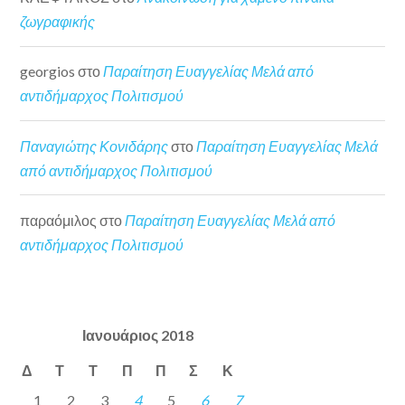
ζωγραφικής
georgios
στο
Παραίτηση Ευαγγελίας Μελά από
αντιδήμαρχος Πολιτισμού
Παναγιώτης Κονιδάρης
στο
Παραίτηση Ευαγγελίας Μελά
από αντιδήμαρχος Πολιτισμού
παραόμιλος
στο
Παραίτηση Ευαγγελίας Μελά από
αντιδήμαρχος Πολιτισμού
Ιανουάριος 2018
Δ
Τ
Τ
Π
Π
Σ
Κ
1
2
3
4
5
6
7