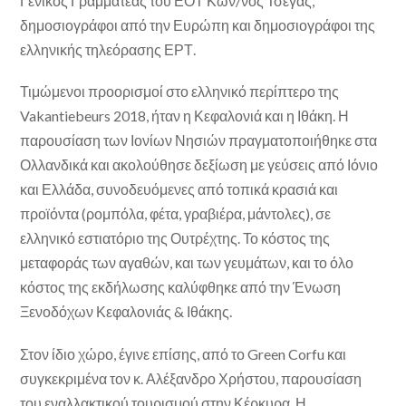
Γενικός Γραμματέας του ΕΟΤ Κων/νος Τσέγας,
δημοσιογράφοι από την Ευρώπη και δημοσιογράφοι της
ελληνικής τηλεόρασης ΕΡΤ.
Τιμώμενοι προορισμοί στο ελληνικό περίπτερο της
Vakantiebeurs 2018, ήταν η Κεφαλονιά και η Ιθάκη. Η
παρουσίαση των Ιονίων Νησιών πραγματοποιήθηκε στα
Ολλανδικά και ακολούθησε δεξίωση με γεύσεις από Ιόνιο
και Ελλάδα, συνοδευόμενες από τοπικά κρασιά και
προϊόντα (ρομπόλα, φέτα, γραβιέρα, μάντολες), σε
ελληνικό εστιατόριο της Ουτρέχτης. Το κόστος της
μεταφοράς των αγαθών, και των γευμάτων, και το όλο
κόστος της εκδήλωσης καλύφθηκε από την Ένωση
Ξενοδόχων Κεφαλονιάς & Ιθάκης.
Στον ίδιο χώρο, έγινε επίσης, από το Green Corfu και
συγκεκριμένα τον κ. Αλέξανδρο Χρήστου, παρουσίαση
του εναλλακτικού τουρισμού στην Κέρκυρα. Η