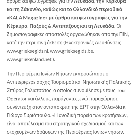
άρθρα και φωτογραφίες για την
Λευκάδα, την Κέρκυρα
και τη Ζάκυνθο, καθώς και το Ολλανδικό περιοδικό
«KALA Magazine» με άρθρα και φωτογραφίες για την
Κέρκυρα, Παξούς & Αντιπάξους και τη Λευκάδα.
Οι
δημοσιογραφικές αποστολές οργανώθηκαν από την ΠΙΝ,
κατά την περυσινή έκθεση (Ηλεκτρονικές Διευθύνσεις
www.grieksegids.nl, www.grieksegids.be,
www.griekenland.net ).
Την Περιφέρεια Ιονίων Νήσων εκπροσώπησε ο
Αντιπεριφερειάρχης Τουρισμού και Νησιωτικής Πολιτικής,
Σπύρος Γαλιατσάτος, ο οποίος συνομίλησε με τους Tour
Operator και άλλους παράγοντες, ενώ παραχώρησε
συνέντευξη στον ανταποκριτή της ΕΡΤ στην Ολλανδία κ.
Γιώργο Συριόπουλο. «Η ανοδική πορεία των κρατήσεων,
είναι αποτέλεσμα του στρατηγικού σχεδιασμού και των
στοχευμένων δράσεων της Περιφέρειας Ιονίων νήσων,