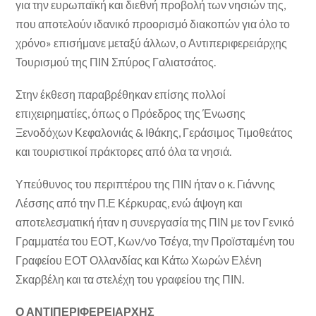
για την ευρωπαϊκή και διεθνή προβολή των νησιών της,
που αποτελούν ιδανικό προορισμό διακοπών για όλο το
χρόνο» επισήμανε μεταξύ άλλων, ο Αντιπεριφερειάρχης
Τουρισμού της ΠΙΝ Σπύρος Γαλιατσάτος.
Στην έκθεση παραβρέθηκαν επίσης πολλοί
επιχειρηματίες, όπως ο Πρόεδρος της Ένωσης
Ξενοδόχων Κεφαλονιάς & Ιθάκης, Γεράσιμος Τιμοθεάτος
και τουριστικοί πράκτορες από όλα τα νησιά.
Υπεύθυνος του περιπτέρου της ΠΙΝ ήταν ο κ. Γιάννης
Λέσσης από την Π.Ε Κέρκυρας, ενώ άψογη και
αποτελεσματική ήταν η συνεργασία της ΠΙΝ με τον Γενικό
Γραμματέα του ΕΟΤ, Κων/νο Τσέγα, την Προϊσταμένη του
Γραφείου ΕΟΤ Ολλανδίας και Κάτω Χωρών Ελένη
Σκαρβέλη και τα στελέχη του γραφείου της ΠΙΝ.
Ο ΑΝΤΙΠΕΡΙΦΕΡΕΙΑΡΧΗΣ