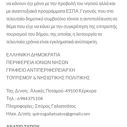
να κάνουν όχι μόνο με την προβολή του νησιού αλλά και
με αναπτυξιακά προγράμματα ΕΣΠΑ .Γεγονός που στο
τελευταίο δημοτικό συμβούλιο τόνισε η αντιπολίτευση σε
θέμα που είχε να κάνει με την συγκρότηση της επιτροπής
τουρισμού του δήμου, της οποίας η λειτουργία τα
τελευταία χρόνια είναι εγκληματικά ανύπαρκτη.
ΕΛΛΗΝΙΚΗ ΔΗΜΟΚΡΑΤΙΑ
ΠΕΡΙΦΕΡΕΙΑ ΙΟΝΙΩΝ ΝΗΣΩΝ
ΓΡΑΦΕΙΟ ΑΝΤΙΠΕΡΙΦΕΡΕΙΑΡΧΗ
ΤΟΥΡΙΣΜΟΥ & ΝΗΣΙΩΤΙΚΗΣ ΠΟΛΙΤΙΚΗΣ
Ταχ. Δ/νση : Αλυκές Ποταμού-49100 Κέρκυρα
Τηλ. : 6944375104
Πληροφορίες: Σπύρος Γαλιατσάτος
Ηλεκ. Δ/νση: spirosgaliatsatos@gmail.com
ΔΕΛΤΙΟ ΤΥΠΟΥ