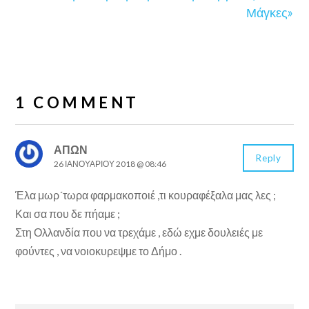
Μάγκες»
1 COMMENT
ΑΠΩΝ
Reply
26 ΙΑΝΟΥΑΡΊΟΥ 2018 @ 08:46
Έλα μωρ´τωρα φαρμακοποιέ ,τι κουραφέξαλα μας λες ;
Και σα που δε πήαμε ;
Στη Ολλανδία που να τρεχάμε , εδώ εχμε δουλειές με
φούντες , να νοιοκυρεψμε το Δήμο .