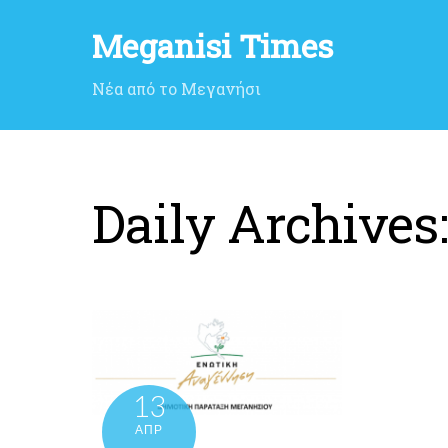
Meganisi Times
Νέα από το Μεγανήσι
Daily Archives
13
ΑΠΡ