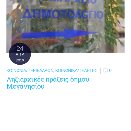
24
ΑΠΡ
2019
ΚΟΙΝΩΝΊΑ/ΠΕΡΙΒΆΛΛΟΝ
,
ΚΟΙΝΩΝΙΚΆ/ΤΕΛΕΤΈΣ
0
Ληξιαρχικές πράξεις δήμου
Μεγανησίου