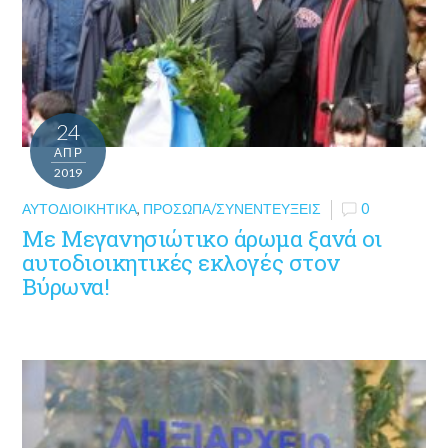
24
ΑΠΡ
2019
ΑΥΤΟΔΙΟΙΚΗΤΙΚΆ
,
ΠΡΌΣΩΠΑ/ΣΥΝΕΝΤΕΎΞΕΙΣ
0
Με Μεγανησιώτικο άρωμα ξανά οι
αυτοδιοικητικές εκλογές στον
Βύρωνα!