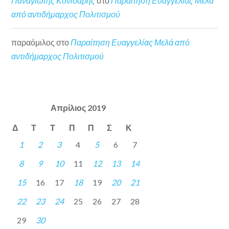
Παναγιώτης Κονιδάρης
στο
Παραίτηση Ευαγγελίας Μελά
από αντιδήμαρχος Πολιτισμού
παραόμιλος
στο
Παραίτηση Ευαγγελίας Μελά από
αντιδήμαρχος Πολιτισμού
Απρίλιος 2019
Δ
Τ
Τ
Π
Π
Σ
Κ
1
2
3
4
5
6
7
8
9
10
11
12
13
14
15
16
17
18
19
20
21
22
23
24
25
26
27
28
29
30