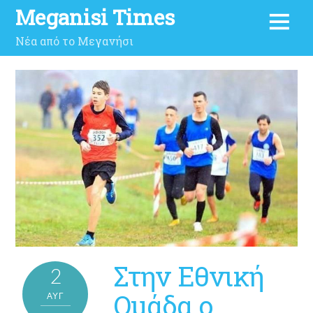
Meganisi Times
Νέα από το Μεγανήσι
Στην Εθνική
2
Ομάδα ο
ΑΥΓ