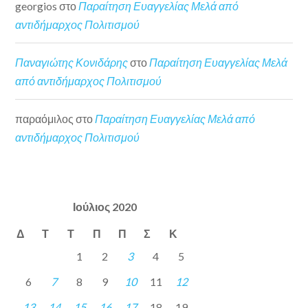
georgios
στο
Παραίτηση Ευαγγελίας Μελά από
αντιδήμαρχος Πολιτισμού
Παναγιώτης Κονιδάρης
στο
Παραίτηση Ευαγγελίας Μελά
από αντιδήμαρχος Πολιτισμού
παραόμιλος
στο
Παραίτηση Ευαγγελίας Μελά από
αντιδήμαρχος Πολιτισμού
Ιούλιος 2020
Δ
Τ
Τ
Π
Π
Σ
Κ
1
2
3
4
5
6
7
8
9
10
11
12
13
14
15
16
17
18
19