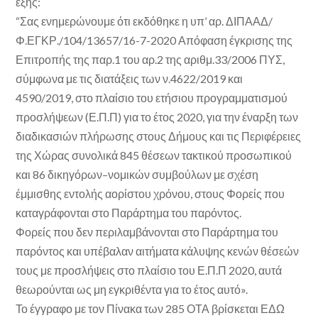
εξής:
“Σας ενημερώνουμε ότι εκδόθηκε η υπ’ αρ. ΔΙΠΑΑΔ/
Φ.ΕΓΚΡ./104/13657/16-7-2020 Απόφαση έγκρισης της
Επιτροπής της παρ.1 του αρ.2 της αριθμ.33/2006 ΠΥΣ,
σύμφωνα με τις διατάξεις των ν.4622/2019 και
4590/2019, στο πλαίσιο του ετήσιου προγραμματισμού
προσλήψεων (Ε.Π.Π) για το έτος 2020, για την έναρξη των
διαδικασιών πλήρωσης στους Δήμους και τις Περιφέρειες
της Χώρας συνολικά 845 θέσεων τακτικού προσωπικού
και 86 δικηγόρων–νομικών συμβούλων με σχέση
έμμισθης εντολής αορίστου χρόνου, στους Φορείς που
καταγράφονται στο Παράρτημα του παρόντος.
Φορείς που δεν περιλαμβάνονται στο Παράρτημα του
παρόντος και υπέβαλαν αιτήματα κάλυψης κενών θέσεών
τους με προσλήψεις στο πλαίσιο του Ε.Π.Π 2020, αυτά
θεωρούνται ως μη εγκριθέντα για το έτος αυτό».
Το έγγραφο με τον Πίνακα των 285 ΟΤΑ βρίσκεται ΕΔΩ