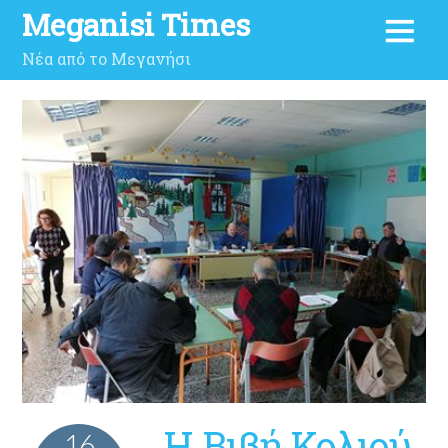
Meganisi Times
Νέα από το Μεγανήσι
Η Βιβή Κολιού
16